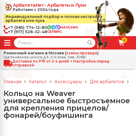
Арбалета.Нет - Арбалеты и Луки
Работаем с 2004 года
Индивидуальный подбор и полная настройка
арбалета или лука
+7 (985) 774-12-80
МАГАЗИН
+7 (917) 528-32-48
СЕРВИС
2
← Назад
✕
Розничный магазин в Москве (
схема проезда
)
Щелковское шоссе д.3, 2-й этаж, пав. 206Б
зад
✕
Арбалеты
Доставка по РФ от 2-х дней + Настройка перед
отправкой
Все Арбалеты
Назад
✕
и
Главная
Каталог
Аксессуары
Для арбалетов
К
 Луки
Арбалеты для отдыха
Кольцо на Weaver
Назад
✕
релы, боеприпасы
универсальное быстросъемное
ссические луки
се Стрелы, боеприпасы
Блочные арбалеты
для крепления прицелов/
← Назад
✕
сессуары
фонарей/боуфишинга
чные луки
е Аксессуары
трелы для арбалетов
Рекурсивные арбалеты
Ножи