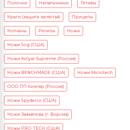
Полочки
Напальчники
Тетивы
Краги (защита запястья)
Прицелы
Колчаны
Релизы
Ножи
Ножи Sog (США)
Ножи Kizlyar Supreme (Россия)
Ножи BENCHMADE (США)
Ножи Microtech
ООО ПП Кизляр (Россия)
Ножи Spyderco (США)
Ножи Завьялова (г. Ворсма)
Ножи PRO-TECH (США)