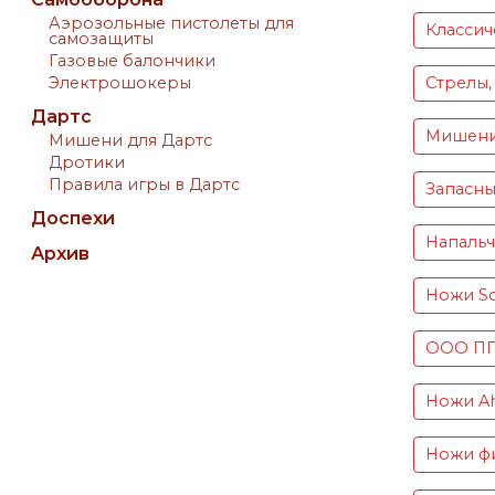
Аэрозольные пистолеты для
Классич
самозащиты
Газовые балончики
Электрошокеры
Стрелы,
Дартс
Мишен
Мишени для Дартс
Дротики
Правила игры в Дартс
Запасны
Доспехи
Напаль
Архив
Ножи S
ООО ПП 
Ножи Ah
Ножи фи