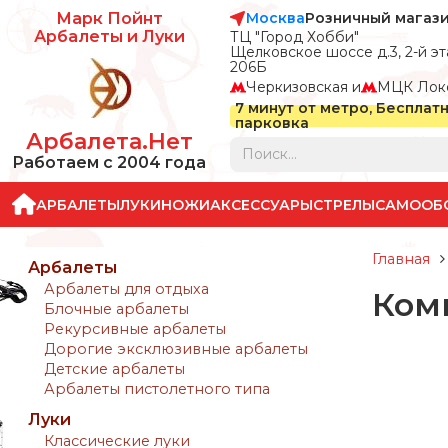
Москва
Розничный магаз
Марк Пойнт
Арбалеты и Луки
ТЦ "Город Хобби"
Щелковское шоссе д.3, 2-й эта
206Б
Черкизовская и
МЦК Лок
7 минут от метро, Бесплат
парковка
Арбалета.Нет
Работаем с 2004 года
АРБАЛЕТЫ
ЛУКИ
НОЖИ
АКСЕССУАРЫ
СТРЕЛЫ
САМООБ
Главная
Арбалеты
Арбалеты для отдыха
Комп
Блочные арбалеты
Рекурсивные арбалеты
Дорогие эксклюзивные арбалеты
Детские арбалеты
Арбалеты пистолетного типа
Луки
Классические луки