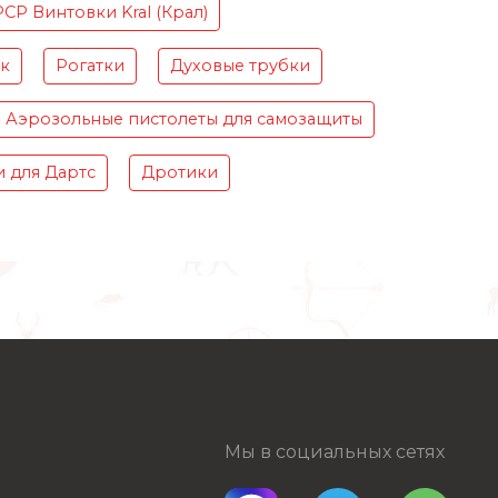
PCP Винтовки Kral (Крал)
ок
Рогатки
Духовые трубки
Аэрозольные пистолеты для самозащиты
 для Дартс
Дротики
Мы в социальных сетях