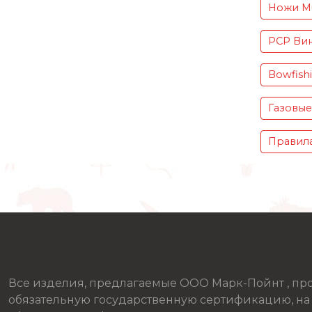
Ножи Mu
PCP Вин
Bowfish
Газовые
Правила
Все изделия, предлагаемые ООО Марк-Пойнт , п
обязательную государственную сертификацию, на