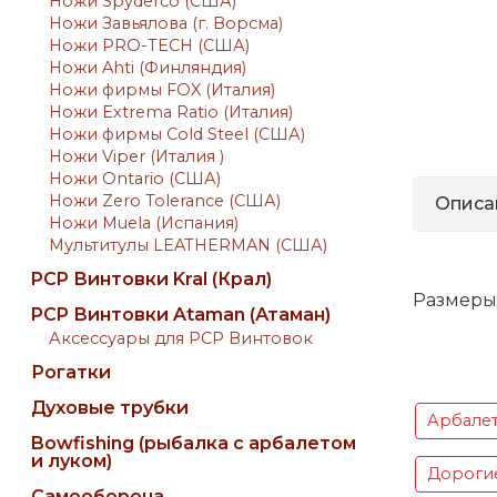
Ножи Spyderco (США)
Ножи Завьялова (г. Ворсма)
Ножи PRO-TECH (США)
Ножи Ahti (Финляндия)
Ножи фирмы FOX (Италия)
Ножи Extrema Ratio (Италия)
Ножи фирмы Cold Steel (США)
Ножи Viper (Италия )
Ножи Ontario (США)
Ножи Zero Tolerance (США)
Описа
Ножи Muela (Испания)
Мультитулы LEATHERMAN (США)
PCP Винтовки Kral (Крал)
Размеры : 
PCP Винтовки Ataman (Атаман)
Аксессуары для PCP Винтовок
Рогатки
Духовые трубки
Арбале
Bowfishing (рыбалка с арбалетом
и луком)
Дороги
Самооборона