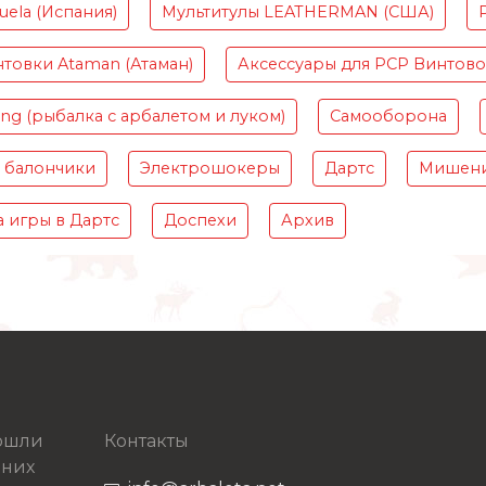
ela (Испания)
Мультитулы LEATHERMAN (США)
товки Ataman (Атаман)
Аксессуары для PCP Винтов
ing (рыбалка с арбалетом и луком)
Самооборона
 балончики
Электрошокеры
Дартс
Мишени
 игры в Дартс
Доспехи
Архив
рошли
Контакты
 них