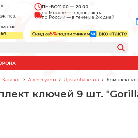
ин
ПН–ВС:
11:00 — 20:00
по Москве — в день заказа
ж, пав.
по России — в течение 2-х дней
омотив
ная
5%
Скидка
подписчикам
ОРОНА
Каталог
Аксессуары
Для арбалетов
Комплект ключ
лект ключей 9 шт. "Gorill