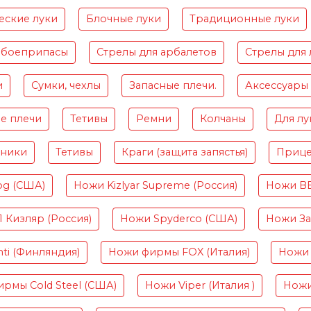
еские луки
Блочные луки
Традиционные луки
 боеприпасы
Стрелы для арбалетов
Стрелы для 
и
Сумки, чехлы
Запасные плечи.
Аксессуары
е плечи
Тетивы
Ремни
Колчаны
Для лу
чники
Тетивы
Краги (защита запястья)
Приц
og (США)
Ножи Kizlyar Supreme (Россия)
Ножи B
Кизляр (Россия)
Ножи Spyderco (США)
Ножи Зав
ti (Финляндия)
Ножи фирмы FOX (Италия)
Ножи 
рмы Cold Steel (США)
Ножи Viper (Италия )
Ножи