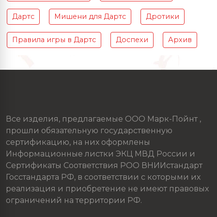
Дартс
Мишени для Дартс
Дротики
Правила игры в Дартс
Доспехи
Архив
Все изделия, предлагаемые ООО Марк-Пойнт ,
прошли обязательную государственную
сертификацию, на них оформлены
Информационные листки ЭКЦ МВД России и
Сертификаты Соответствия РОО ВНИИстандарт
Госстандарта РФ, в соответствии с которыми их
реализация и приобретение не имеют правовых
ограничений на территории РФ.