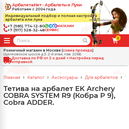
Арбалета.Нет - Арбалеты и Луки
Работаем с 2004 года
Индивидуальный подбор и полная настройка
арбалета или лука
+7 (985) 774-12-80
МАГАЗИН
+7 (917) 528-32-48
СЕРВИС
2
← Назад
✕
Розничный магазин в Москве (
схема проезда
)
Щелковское шоссе д.3, 2-й этаж, пав. 206Б
зад
✕
Арбалеты
Доставка по РФ от 2-х дней + Настройка перед
отправкой
Все Арбалеты
Назад
✕
и
Главная
Каталог
Аксессуары
Для арбалетов
Т
 Луки
Арбалеты для отдыха
Тетива на арбалет EK Archery
Назад
✕
релы, боеприпасы
COBRA SYSTEM R9 (Кобра Р 9),
ссические луки
се Стрелы, боеприпасы
Блочные арбалеты
Cobra ADDER.
← Назад
✕
сессуары
чные луки
е Аксессуары
трелы для арбалетов
Рекурсивные арбалеты
Ножи