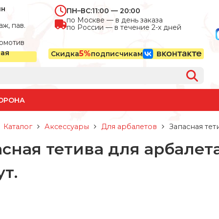
ин
ПН–ВС:
11:00 — 20:00
по Москве — в день заказа
ж, пав.
по России — в течение 2-х дней
омотив
ная
5%
Скидка
подписчикам
ОРОНА
Каталог
Аксессуары
Для арбалетов
Запасная тет
асная тетива для арбалет
ут.