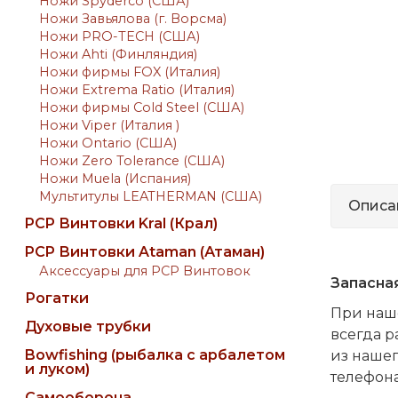
Ножи Spyderco (США)
Ножи Завьялова (г. Ворсма)
Ножи PRO-TECH (США)
Ножи Ahti (Финляндия)
Ножи фирмы FOX (Италия)
Ножи Extrema Ratio (Италия)
Ножи фирмы Cold Steel (США)
Ножи Viper (Италия )
Ножи Ontario (США)
Ножи Zero Tolerance (США)
Ножи Muela (Испания)
Мультитулы LEATHERMAN (США)
Описа
PCP Винтовки Kral (Крал)
PCP Винтовки Ataman (Атаман)
Аксессуары для PCP Винтовок
Запасная
Рогатки
При наш
Духовые трубки
всегда р
Bowfishing (рыбалка с арбалетом
из нашег
и луком)
телефон
Самооборона