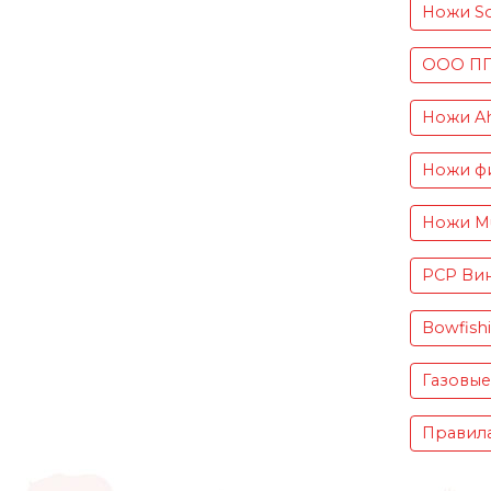
Ножи S
ООО ПП 
Ножи Ah
Ножи фи
Ножи Mu
PCP Вин
Bowfish
Газовые
Правила