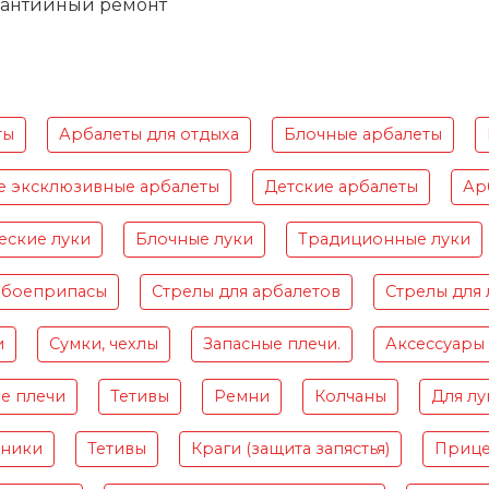
рантийный ремонт
ты
Арбалеты для отдыха
Блочные арбалеты
е эксклюзивные арбалеты
Детские арбалеты
Ар
еские луки
Блочные луки
Традиционные луки
 боеприпасы
Стрелы для арбалетов
Стрелы для 
и
Сумки, чехлы
Запасные плечи.
Аксессуары
е плечи
Тетивы
Ремни
Колчаны
Для лу
чники
Тетивы
Краги (защита запястья)
Приц