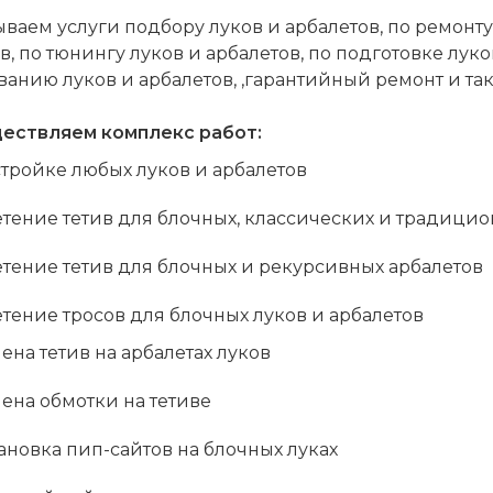
ваем услуги подбору луков и арбалетов, по ремонту
в, по тюнингу луков и арбалетов, по подготовке лук
анию луков и арбалетов, ,гарантийный ремонт и так
ествляем комплекс работ:
тройке любых луков и арбалетов
тение тетив для блочных, классических и традицио
етение тетив для блочных и рекурсивных арбалетов
тение тросов для блочных луков и арбалетов
ена тетив на арбалетах луков
ена обмотки на тетиве
ановка пип-сайтов на блочных луках