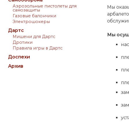
Аэрозольные пистолеты для
Мы оказы
самозащиты
арбалето
Газовые балончики
обслужив
Электрошокеры
Дартс
Мы осущ
Мишени для Дартс
Дротики
нас
Правила игры в Дартс
Доспехи
пле
Архив
пл
пле
зам
зам
уст