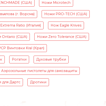
ENCHMADE (США)
Ножи Microtech
ьялова (г. Ворсма)
Ножи PRO-TECH (США)
Extrema Ratio (Италия)
Нож Eagle Knives
 Ontario (США)
Ножи Zero Tolerance (США)
PCP Винтовки Kral (Крал)
ок
Рогатки
Духовые трубки
Аэрозольные пистолеты для самозащиты
 для Дартс
Дротики