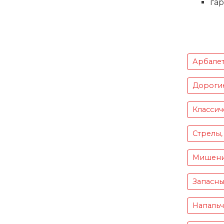
га
Арбале
Дороги
Классич
Стрелы,
Мишен
Запасны
Напаль