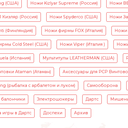
og (США)
Ножи Kizlyar Supreme (Россия)
Ножи B
Кизляр (Россия)
Ножи Spyderco (США)
Ножи Зав
ti (Финляндия)
Ножи фирмы FOX (Италия)
Ножи 
рмы Cold Steel (США)
Ножи Viper (Италия )
Ножи
ela (Испания)
Мультитулы LEATHERMAN (США)
товки Ataman (Атаман)
Аксессуары для PCP Винтов
ing (рыбалка с арбалетом и луком)
Самооборона
 балончики
Электрошокеры
Дартс
Мишени
 игры в Дартс
Доспехи
Архив