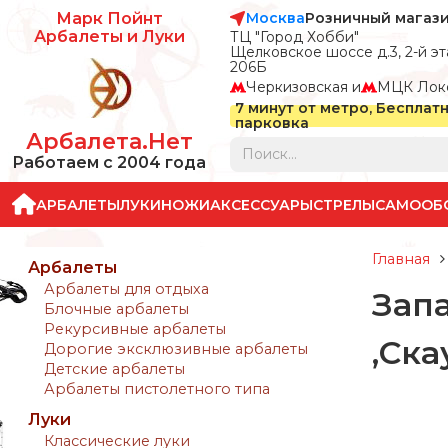
Москва
Розничный магаз
Марк Пойнт
Арбалеты и Луки
ТЦ "Город Хобби"
Щелковское шоссе д.3, 2-й эта
206Б
Черкизовская и
МЦК Лок
7 минут от метро, Бесплат
парковка
Арбалета.Нет
Работаем с 2004 года
АРБАЛЕТЫ
ЛУКИ
НОЖИ
АКСЕССУАРЫ
СТРЕЛЫ
САМООБ
Главная
Арбалеты
Арбалеты для отдыха
Зап
Блочные арбалеты
Рекурсивные арбалеты
,Ска
Дорогие эксклюзивные арбалеты
Детские арбалеты
Арбалеты пистолетного типа
Луки
Классические луки