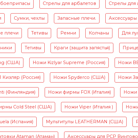
 боеприпасы
Стрелы для арбалетов
Стрелы для 
и
Сумки, чехлы
Запасные плечи.
Аксессуары
е плечи
Тетивы
Ремни
Колчаны
Для лу
чники
Тетивы
Краги (защита запястья)
Приц
og (США)
Ножи Kizlyar Supreme (Россия)
Ножи B
Кизляр (Россия)
Ножи Spyderco (США)
Ножи Зав
ti (Финляндия)
Ножи фирмы FOX (Италия)
Ножи 
рмы Cold Steel (США)
Ножи Viper (Италия )
Ножи
ela (Испания)
Мультитулы LEATHERMAN (США)
товки Ataman (Атаман)
Аксессуары для PCP Винтов