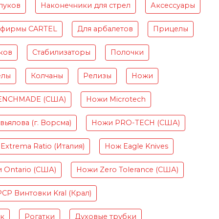
луков
Наконечники для стрел
Аксессуары
 фирмы CARTEL
Для арбалетов
Прицелы
ков
Стабилизаторы
Полочки
елы
Колчаны
Релизы
Ножи
ENCHMADE (США)
Ножи Microtech
ьялова (г. Ворсма)
Ножи PRO-TECH (США)
Extrema Ratio (Италия)
Нож Eagle Knives
 Ontario (США)
Ножи Zero Tolerance (США)
PCP Винтовки Kral (Крал)
ок
Рогатки
Духовые трубки