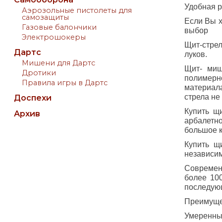
Удобная р
Аэрозольные пистолеты для
самозащиты
Если Вы х
Газовые балончики
выбор
Электрошокеры
Щит-стрел
Дартс
луков.
Мишени для Дартс
Щит- миш
Дротики
полимерно
Правила игры в Дартс
материала
стрела не
Доспехи
Купить щ
Архив
арбалетн
большое к
Купить щ
независим
Современ
более 100
последующ
Преимуще
Умеренные