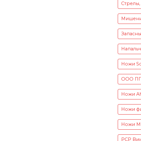
Стрелы,
Мишен
Запасны
Напаль
Ножи S
ООО ПП 
Ножи Ah
Ножи фи
Ножи Mu
PCP Вин