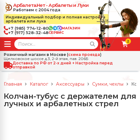
Арбалета.Нет - Арбалеты и Луки
Работаем с 2004 года
Индивидуальный подбор и полная настройка
арбалета или лука
+7 (985) 774-12-80
МАГАЗИН
+7 (917) 528-32-48
СЕРВИС
2
← Назад
✕
Розничный магазин в Москве (
схема проезда
)
Щелковское шоссе д.3, 2-й этаж, пав. 206Б
зад
✕
Арбалеты
Доставка по РФ от 2-х дней + Настройка перед
отправкой
Все Арбалеты
Назад
✕
и
Главная
Каталог
Аксессуары
Сумки, чехлы
Кол
 Луки
Арбалеты для отдыха
Колчан-тубус с держателем для
Назад
✕
релы, боеприпасы
лучных и арбалетных стрел
ссические луки
се Стрелы, боеприпасы
Блочные арбалеты
← Назад
✕
сессуары
чные луки
е Аксессуары
трелы для арбалетов
Рекурсивные арбалеты
Ножи