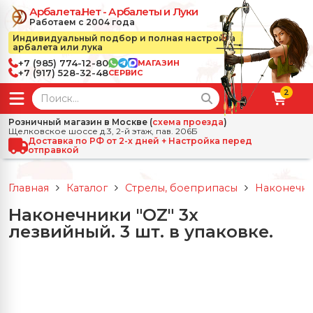
Арбалета.Нет - Арбалеты и Луки
Работаем с 2004 года
Индивидуальный подбор и полная настройка
арбалета или лука
+7 (985) 774-12-80
МАГАЗИН
+7 (917) 528-32-48
СЕРВИС
2
← Назад
✕
Розничный магазин в Москве (
схема проезда
)
Щелковское шоссе д.3, 2-й этаж, пав. 206Б
зад
✕
Арбалеты
Доставка по РФ от 2-х дней + Настройка перед
отправкой
Все Арбалеты
Назад
✕
и
Главная
Каталог
Стрелы, боеприпасы
Наконечни
 Луки
Арбалеты для отдыха
Наконечники "OZ" 3х
Назад
✕
релы, боеприпасы
лезвийный. 3 шт. в упаковке.
ссические луки
се Стрелы, боеприпасы
Блочные арбалеты
← Назад
✕
сессуары
чные луки
е Аксессуары
трелы для арбалетов
Рекурсивные арбалеты
Ножи