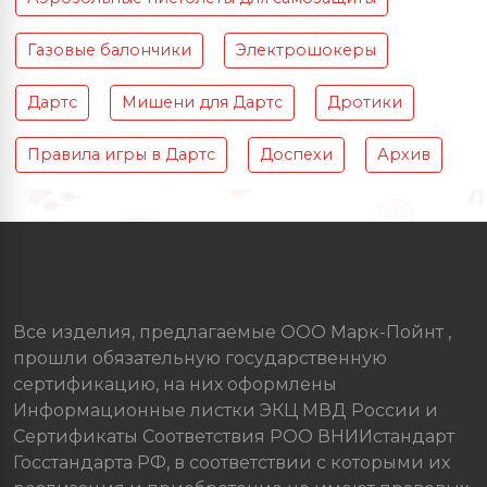
Газовые балончики
Электрошокеры
Дартс
Мишени для Дартс
Дротики
Правила игры в Дартс
Доспехи
Архив
Все изделия, предлагаемые ООО Марк-Пойнт ,
прошли обязательную государственную
сертификацию, на них оформлены
Информационные листки ЭКЦ МВД России и
Сертификаты Соответствия РОО ВНИИстандарт
Госстандарта РФ, в соответствии с которыми их