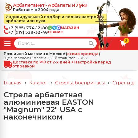
Арбалета.Нет - Арбалеты и Луки
Работаем с 2004 года
Индивидуальный подбор и полная настройка
арбалета или лука
+7 (985) 774-12-80
МАГАЗИН
+7 (917) 528-32-48
СЕРВИС
2
← Назад
✕
Розничный магазин в Москве (
схема проезда
)
Щелковское шоссе д.3, 2-й этаж, пав. 206Б
зад
✕
Арбалеты
Доставка по РФ от 2-х дней + Настройка перед
отправкой
Все Арбалеты
Назад
✕
и
Главная
Каталог
Стрелы, боеприпасы
Стрелы дл
 Луки
Арбалеты для отдыха
Стрела арбалетная
Назад
✕
релы, боеприпасы
алюминиевая EASTON
ссические луки
се Стрелы, боеприпасы
Блочные арбалеты
"Magnum" 22" USA с
← Назад
✕
сессуары
наконечником
чные луки
е Аксессуары
трелы для арбалетов
Рекурсивные арбалеты
Ножи