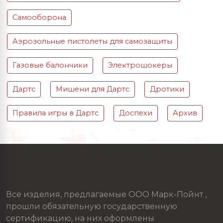
Самооборона
Аэрозольные пистолеты для самозащиты
Газовые балончики
Электрошокеры
Дартс
Мишени для Дартс
Дротики
Правила игры в Дартс
Доспехи
Архив
Все изделия, предлагаемые ООО Марк-Пойнт ,
прошли обязательную государственную
сертификацию, на них оформлены