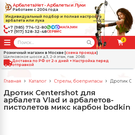
Арбалета.Нет - Арбалеты и Луки
Работаем с 2004 года
Индивидуальный подбор и полная настройка
арбалета или лука
+7 (985) 774-12-80
МАГАЗИН
+7 (917) 528-32-48
СЕРВИС
2
← Назад
✕
Розничный магазин в Москве (
схема проезда
)
Щелковское шоссе д.3, 2-й этаж, пав. 206Б
зад
✕
Арбалеты
Доставка по РФ от 2-х дней + Настройка перед
отправкой
Все Арбалеты
Назад
✕
и
Главная
Каталог
Стрелы, боеприпасы
Дротик Ce
 Луки
Арбалеты для отдыха
Дротик Centershot для
Назад
✕
релы, боеприпасы
арбалета Vlad и арбалетов-
ссические луки
се Стрелы, боеприпасы
Блочные арбалеты
пистолетов микс карбон bodkin
← Назад
✕
сессуары
чные луки
е Аксессуары
трелы для арбалетов
Рекурсивные арбалеты
Ножи