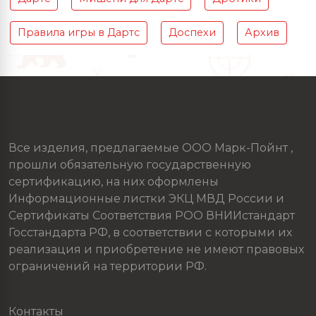
Правила игры в Дартс
Доспехи
Архив
Все изделия, предлагаемые ООО Марк-Пойнт ,
прошли обязательную государственную
сертификацию, на них оформлены
Информационные листки ЭКЦ МВД России и
Сертификаты Соответствия РОО ВНИИстандарт
Госстандарта РФ, в соответствии с которыми их
реализация и приобретение не имеют правовых
ограничений на территории РФ.
Контакты