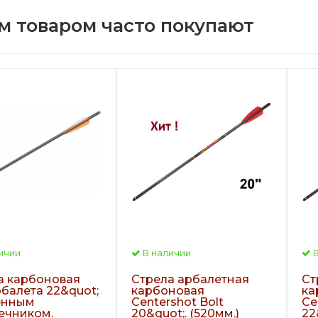
м товаром часто покупают
ичии
В наличии
В
а карбоновая
Стрела арбалетная
Ст
рбалета 22&quot;
карбоновая
ка
енным
Centershot Bolt
Ce
ечником.
20&quot;. (520мм.)
22