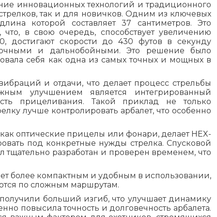
ание инновационных технологий и традиционного
стрелков, так и для новичков. Одним из ключевых
длина которой составляет 37 сантиметров. Это
 что, в свою очередь, способствует увеличению
0, достигают скорости до 430 футов в секунду
 точными и дальнобойными. Это решение было
довала себя как одна из самых точных и мощных в
ибраций и отдачи, что делает процесс стрельбы
жным улучшением является интегрированный
ость прицеливания. Такой приклад не только
релку лучше контролировать арбалет, что особенно
 как оптические прицелы или фонари, делает HEX-
овать под конкретные нужды стрелка. Спусковой
л тщательно разработан и проверен временем, что
алет более компактным и удобным в использовании,
аются по сложным маршрутам.
 получили больший изгиб, что улучшает динамику
енно повысила точность и долговечность арбалета.