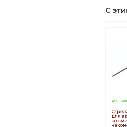
С эти
В нал
Стрел
для а
со см
након