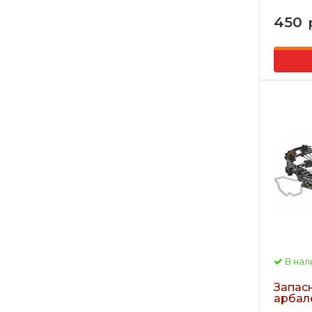
450
В нал
Запас
арбал