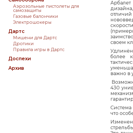
Арбалет
Аэрозольные пистолеты для
дизайна,
самозащиты
отличий
Газовые балончики
нововве
Электрошокеры
скорост
(пример
Дартс
заимство
Мишени для Дартс
своем кл
Дротики
Правила игры в Дартс
Удлинён
более 
Доспехи
тактиче
уменьшае
Архив
важно в 
Возможно
430 уни
механизм
гарантир
Система 
что особ
Изменен
стрельбы