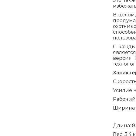
Это так
избежать
В целом,
продума
охотник
способе
пользова
С кажды
являетс
версия 
технолог
Характе
Скорость
Усилие н
Рабочий 
Ширина п
Длина: 8
Вес: 3.4 