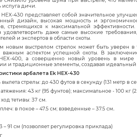
же снизило уровень шума при выстреле, что являе
 испуга дичи.
 HEX-430 представляет собой значительное улучшен
нный дизайн, высокая мощность и эргономично
ов, стремящихся к максимальной эффективности. 
н удовлетворить даже самые высокие требования
телей и экспертов в области охоты.
м новым выстрелом стрелок может быть уверен в т
я важным аспектом успешной охоты. В заключение
HEX-400, а совершенно новый уровень в мире а
ии и традиционные элементы, создавая идеальный 
ристики
арбалета Ek HEX-430
 вылета стрелы: до 430 футов в секунду (131 метр в с
атяжения: 43 кг (95 фунтов); максимальное - 100 кг (
ход тетивы: 37 см.
леч: в покое – 47.5 см; взведенные – 37.5 см
.
3 – 91 см (позволяет регулировка приклада)
кг