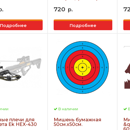
720
7
р.
р.
Подробнее
Подробнее
ичии
В наличии
В
ные плечи для
Мишень бумажная
Ми
ета Ek HEX-430
50см.х50см.
&q
60