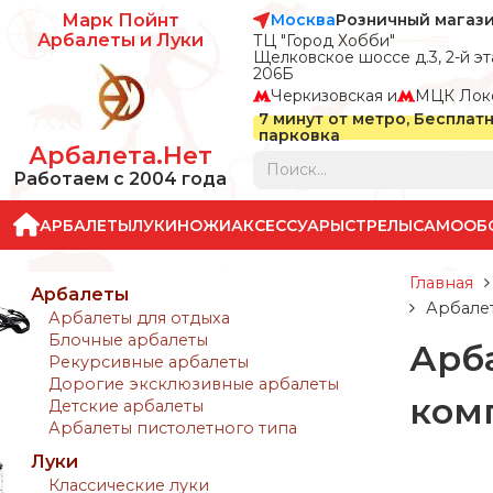
Москва
Розничный магаз
Марк Пойнт
Арбалеты и Луки
ТЦ "Город Хобби"
Щелковское шоссе д.3, 2-й эта
206Б
Черкизовская и
МЦК Лок
7 минут от метро, Бесплат
парковка
Арбалета.Нет
Работаем с 2004 года
АРБАЛЕТЫ
ЛУКИ
НОЖИ
АКСЕССУАРЫ
СТРЕЛЫ
САМООБ
Главная
Арбалеты
Арбалет
Арбалеты для отдыха
Блочные арбалеты
Арб
Рекурсивные арбалеты
Дорогие эксклюзивные арбалеты
ком
Детские арбалеты
Арбалеты пистолетного типа
Луки
Классические луки