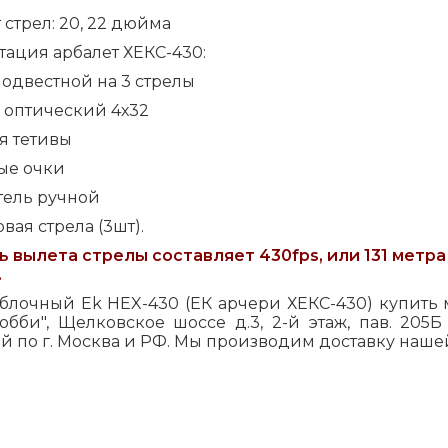
 стрел: 20, 22 дюйма
ация арбалет ХЕКС-430:
подвестной на 3 стрелы
 оптический 4х32
ля тетивы
ые очки
тель ручной
овая стрела (3шт).
 вылета стрелы составляет 430fps, или 131 метра
.
 блочный Ek HEX-430 (ЕК арчери ХЕКС-430) купить 
Хобби", Щелковское шоссе д.3, 2-й этаж, пав. 205
й по г. Москва и РФ. Мы производим доставку наше