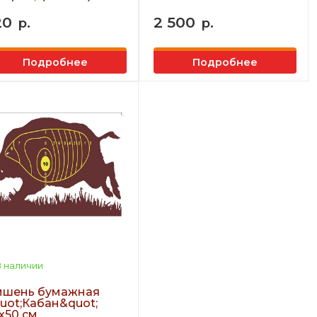
20
2 500
р.
р.
Подробнее
Подробнее
 наличии
шень бумажная
uot;Кабан&quot;
х50 см.