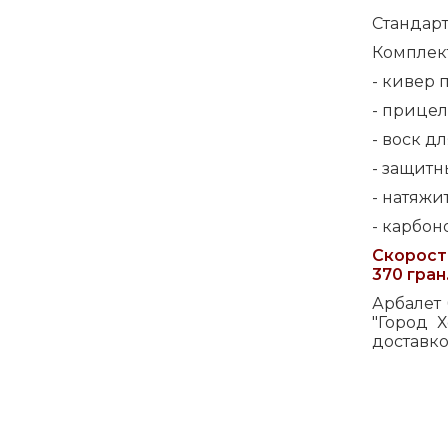
Стандарт
Комплект
- кивер 
- прицел
- воск д
- защитн
- натяжи
- карбон
Скорость
370 гран
Арбалет
"Город 
доставко