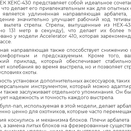
 ЕК ХЕКС-430 представляет собой идеальное сочет
 что делает его привлекательным как для опытных 
 является удлинённая направляющая арбалета, 
дение значительно улучшает рабочий ход тетивы,
и вылета стрелы. Стрелы, выпущенные из HEX-43
но 131 метр в секунду), что делает их более
вано у модели Accelerator 410, которая зарекомен
ассе.
ная направляющая также способствует снижению в
комфортным и предсказуемым. Кроме того, ва
ский приклад, который обеспечивает стабильн
т колебания во время выстрела, но и позволяет ст
условиях охоты.
сть установки дополнительных аксессуаров, таких
версальным инструментом, который можно адаптир
 также заслуживает отдельного упоминания. Он бы
ует надежность и точность каждого выстрела.
булл-пап, используемая в этой модели, делает арб
енно ценно для охотников, которые часто перемещ
ия коснулись и механизма блоков. Плечи арбалета
, а замена литых блоков на фрезерованные существ