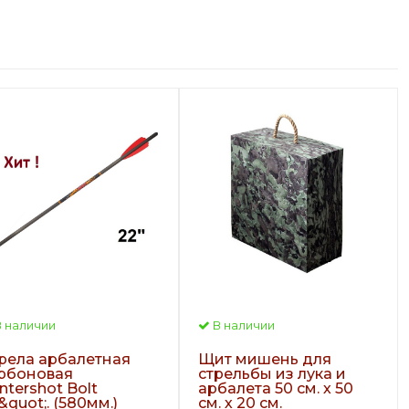
 наличии
В наличии
рела арбалетная
Щит мишень для
рбоновая
стрельбы из лука и
ntershot Bolt
арбалета 50 см. х 50
&quot;. (580мм.)
см. х 20 см.