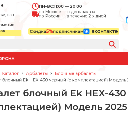
ин
ПН–ВС:
11:00 — 20:00
по Москве — в день заказа
ж, пав.
по России — в течение 2-х дней
омотив
ная
5%
Скидка
подписчикам
ОРОНА
Каталог
Арбалеты
Блочные арбалеты
 блочный Ek HEX-430 черный (c комплектацией) Модель 2
алет блочный Ek HEX-430
плектацией) Модель 2025