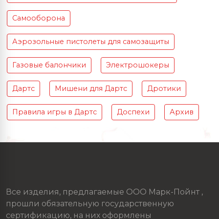
Самооборона
Аэрозольные пистолеты для самозащиты
Газовые балончики
Электрошокеры
Дартс
Мишени для Дартс
Дротики
Правила игры в Дартс
Доспехи
Архив
Все изделия, предлагаемые ООО Марк-Пойнт ,
прошли обязательную государственную
сертификацию, на них оформлены