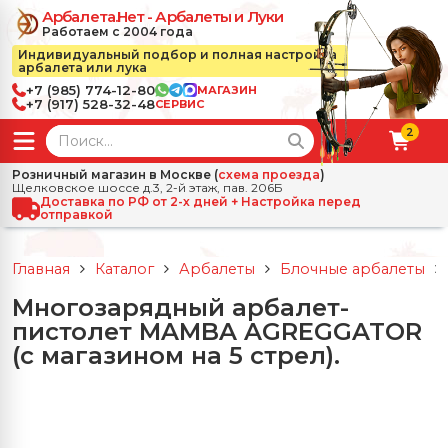
Арбалета.Нет - Арбалеты и Луки
Работаем с 2004 года
Индивидуальный подбор и полная настройка
арбалета или лука
+7 (985) 774-12-80
МАГАЗИН
+7 (917) 528-32-48
СЕРВИС
2
← Назад
✕
Розничный магазин в Москве (
схема проезда
)
Щелковское шоссе д.3, 2-й этаж, пав. 206Б
зад
✕
Арбалеты
Доставка по РФ от 2-х дней + Настройка перед
отправкой
Все Арбалеты
Назад
✕
и
Главная
Каталог
Арбалеты
Блочные арбалеты
 Луки
Арбалеты для отдыха
Многозарядный арбалет-
Назад
✕
релы, боеприпасы
пистолет MAMBA AGREGGATOR
ссические луки
се Стрелы, боеприпасы
Блочные арбалеты
(с магазином на 5 стрел).
← Назад
✕
сессуары
чные луки
е Аксессуары
трелы для арбалетов
Рекурсивные арбалеты
Ножи