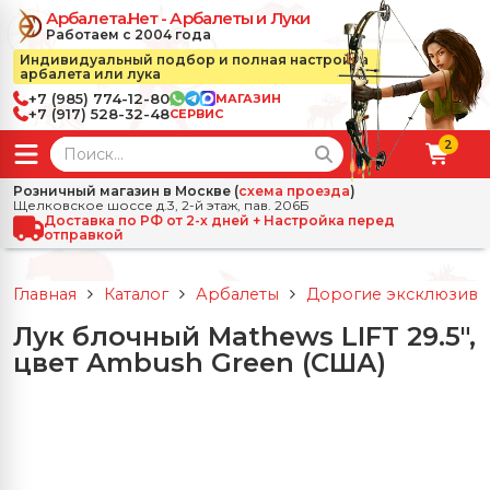
Арбалета.Нет - Арбалеты и Луки
Работаем с 2004 года
Индивидуальный подбор и полная настройка
арбалета или лука
+7 (985) 774-12-80
МАГАЗИН
+7 (917) 528-32-48
СЕРВИС
2
← Назад
✕
Розничный магазин в Москве (
схема проезда
)
Щелковское шоссе д.3, 2-й этаж, пав. 206Б
зад
✕
Арбалеты
Доставка по РФ от 2-х дней + Настройка перед
отправкой
Все Арбалеты
Назад
✕
и
Главная
Каталог
Арбалеты
Дорогие эксклюзивн
 Луки
Арбалеты для отдыха
Лук блочный Mathews LIFT 29.5",
Назад
✕
релы, боеприпасы
цвет Ambush Green (США)
ссические луки
се Стрелы, боеприпасы
Блочные арбалеты
← Назад
✕
сессуары
чные луки
е Аксессуары
трелы для арбалетов
Рекурсивные арбалеты
Ножи