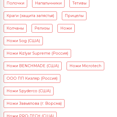
Полочки
Напальчники
Тетивы
Краги (защита запястья)
Прицелы
Колчаны
Релизы
Ножи
Ножи Sog (США)
Ножи Kizlyar Supreme (Россия)
Ножи BENCHMADE (США)
Ножи Microtech
ООО ПП Кизляр (Россия)
Ножи Spyderco (США)
Ножи Завьялова (г. Ворсма)
Ножи PRO-TECH (США)