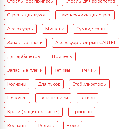
Стрелы, боеприпасы
Стрелы для арбалетов
Стрелы для луков
Наконечники для стрел
Аксессуары
Мишени
Сумки, чехлы
Запасные плечи.
Аксессуары фирмы CARTEL
Для арбалетов
Прицелы
Запасные плечи
Тетивы
Ремни
Колчаны
Для луков
Стабилизаторы
Полочки
Напальчники
Тетивы
Краги (защита запястья)
Прицелы
Колчаны
Релизы
Ножи