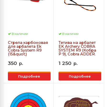
В наличии
В наличии
Стрела карбоновая
Тетива на арбалет
для арбалета Ek
EK Archery COBRA
Cobra System R9
SYSTEM R9 (Кобра
(15&quot;)
Р 9), Cobra ADDER.
350
1 250
р.
р.
Подробнее
Подробнее