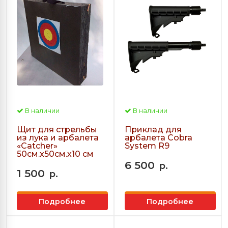
В наличии
В наличии
Щит для стрельбы
Приклад для
из лука и арбалета
арбалета Cobra
«Сatcher»
System R9
50см.х50см.х10 см
6 500
р.
1 500
р.
Подробнее
Подробнее