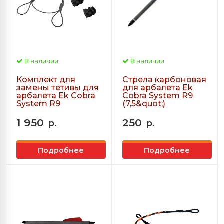
В наличии
В наличии
Комплект для
Стрела карбоновая
замены тетивы для
для арбалета Ek
арбалета Ek Cobra
Cobra System R9
System R9
(7,5&quot;)
1 950
250
р.
р.
Подробнее
Подробнее