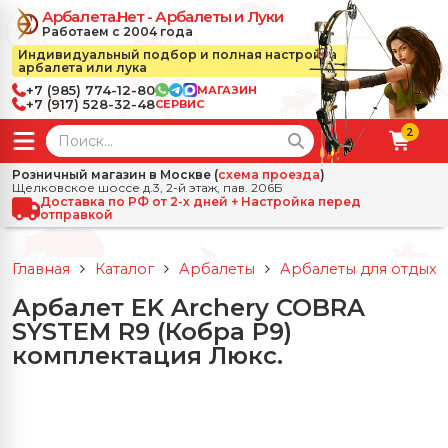
Арбалета.Нет - Арбалеты и Луки
Работаем с 2004 года
Индивидуальный подбор и полная настройка
арбалета или лука
+7 (985) 774-12-80
МАГАЗИН
+7 (917) 528-32-48
СЕРВИС
2
← Назад
✕
Розничный магазин в Москве (
схема проезда
)
Щелковское шоссе д.3, 2-й этаж, пав. 206Б
зад
✕
Арбалеты
Доставка по РФ от 2-х дней + Настройка перед
отправкой
Все Арбалеты
Назад
✕
и
Главная
Каталог
Арбалеты
Арбалеты для отдыха
 Луки
Арбалеты для отдыха
Арбалет EK Archery COBRA
Назад
✕
релы, боеприпасы
SYSTEM R9 (Кобра Р9)
ссические луки
се Стрелы, боеприпасы
Блочные арбалеты
комплектация Люкс.
← Назад
✕
сессуары
чные луки
е Аксессуары
трелы для арбалетов
Рекурсивные арбалеты
Ножи