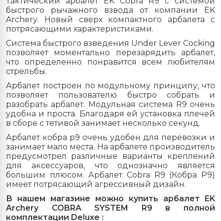
Тактический арбалет EK
Cobra R
9 с системой
быстрого рычажного взвода от компании EK
Archery. Новый сверх компактного арбалета с
потрясающими характеристиками.
Система быстрого взведения Under Lever Cocking
позволяет моментально перезарядить арбалет,
что определенно понравится всем любителям
стрельбы.
Арбалет построен по модульному принципу, что
позволяет пользователю быстро собрать и
разобрать арбалет. Модульная система
R
9 очень
удобна и проста. Благодаря ей установка плечей
в сборе с тетивой занимает несколько секунд.
Арбалет кобра р9
очень удобен для перевозки и
занимает мало места. На арбалете производитель
предусмотрел различные варианты креплений
для аксессуаров, что однозначно является
большим плюсом. Арбалет Cobra R9 (Кобра Р9)
имеет потрясающий агрессивный дизайн.
В нашем магазине можно купить арбалет EK
Archery COBRA SYSTEM R9 в полной
комплектации
Deluxe :