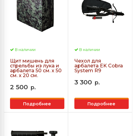
В наличии
В наличии
Щит мишень для
Чехол для
стрельбы из лука и
арбалета EK Cobra
арбалета 50 см. х 50
System R9
см. х 20 см.
3 300
р.
2 500
р.
Подробнее
Подробнее