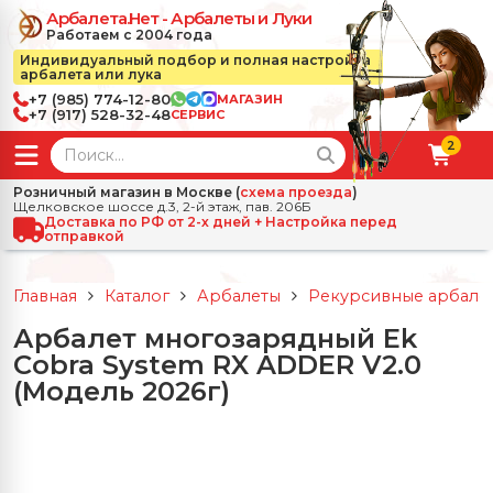
Арбалета.Нет - Арбалеты и Луки
Работаем с 2004 года
Индивидуальный подбор и полная настройка
арбалета или лука
+7 (985) 774-12-80
МАГАЗИН
+7 (917) 528-32-48
СЕРВИС
2
← Назад
✕
Розничный магазин в Москве (
схема проезда
)
Щелковское шоссе д.3, 2-й этаж, пав. 206Б
зад
✕
Арбалеты
Доставка по РФ от 2-х дней + Настройка перед
отправкой
Все Арбалеты
Назад
✕
и
Главная
Каталог
Арбалеты
Рекурсивные арбале
 Луки
Арбалеты для отдыха
Арбалет многозарядный Ek
Назад
✕
релы, боеприпасы
Cobra System RX ADDER V2.0
ссические луки
се Стрелы, боеприпасы
Блочные арбалеты
(Модель 2026г)
← Назад
✕
сессуары
чные луки
е Аксессуары
трелы для арбалетов
Рекурсивные арбалеты
Ножи