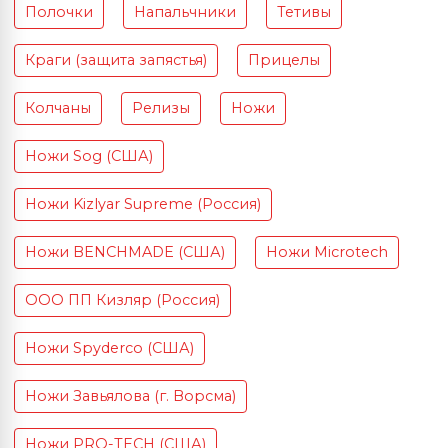
Полочки
Напальчники
Тетивы
Краги (защита запястья)
Прицелы
Колчаны
Релизы
Ножи
Ножи Sog (США)
Ножи Kizlyar Supreme (Россия)
Ножи BENCHMADE (США)
Ножи Microtech
ООО ПП Кизляр (Россия)
Ножи Spyderco (США)
Ножи Завьялова (г. Ворсма)
Ножи PRO-TECH (США)