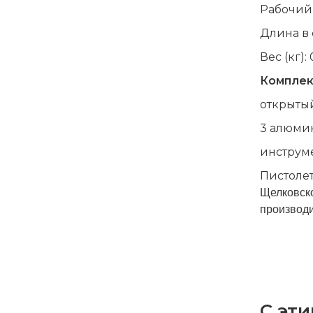
Рабочий 
Длина в 
Вес (кг): 
Комплек
открыты
3 алюми
инструме
Пистолет
Щелковско
производи
С эти