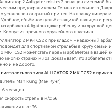
Аллигатор 2
A
alligator mk-tcs 2 оснащен системой б
ческим предохранителем. Тетива из прочного Дакро
р установлен открытый прицел. На планку вивера 
Удобное, объёмное цевьё с защитой пальцев и ре
 из арбалета Alligatora даже ребенку или хрупкой 
и. Корпус из прочного оружейного пластика.
Аллигатор 2 MK-TCS2 с прикладом – надежный арбале
подойдет для спортивной стрельбы в кругу семьи и
ор MK-TCS2 может стать первым арбалетом в вашей 
о многих странах мира, доказывает, что арбалеты от
нно и не дорого.
 пистолетного типа ALLIGATOR 2
MK
TCS
2 с прикл
итель: Man Kung (Ман Кунг)
: 6 месяцев
я скорость стрелы в м/с: 56
атяжения в кг: 36