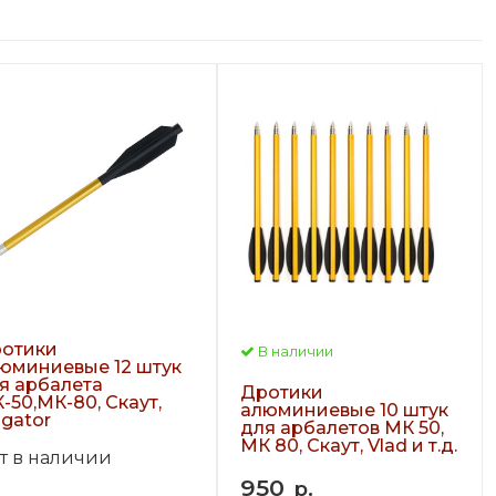
отики
В наличии
юминиевые 12 штук
я арбалета
Дротики
-50,МК-80, Скаут,
алюминиевые 10 штук
igator
для арбалетов МК 50,
МК 80, Скаут, Vlad и т.д.
т в наличии
950
р.