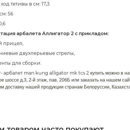
ход тетивы в см: 17,3
см: 56
0,6
тация арбалета Аллигатор 2 с прикладом:
й прицел,
ниевые двухперьевые стрелы,
нты для сборки.
- арбалет m
an
k
ung
alligator mk tcs 2
купить можно в на
е шоссе д.3, 2-й этаж, пав. 206Б или заказать на нашем сайт
м доставку нашей продукции странам Белоруссии, Казахст
м товаром часто покупают