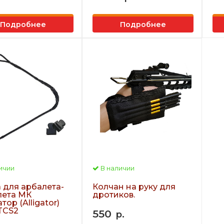
Подробнее
Подробнее
ичии
В наличии
 для арбалета-
Колчан на руку для
лета МК
дротиков.
тор (Alligator)
 TCS2
550
р.