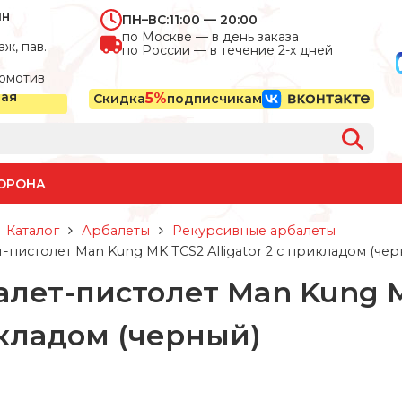
ин
ПН–ВС:
11:00 — 20:00
по Москве — в день заказа
ж, пав.
по России — в течение 2-х дней
омотив
ная
5%
Скидка
подписчикам
ОРОНА
Каталог
Арбалеты
Рекурсивные арбалеты
-пистолет Man Kung MK TCS2 Alligator 2 с прикладом (чер
лет-пистолет Man Kung MK
кладом (черный)