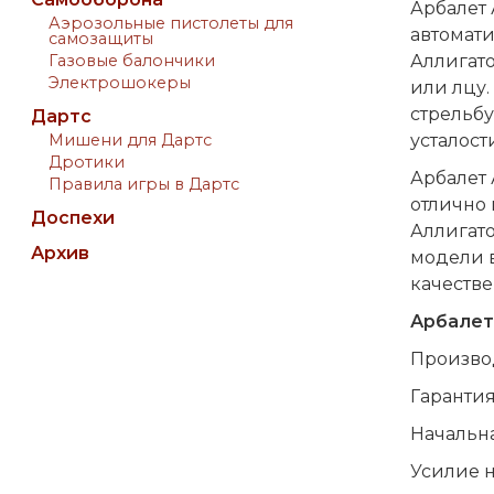
Арбалет 
Аэрозольные пистолеты для
автомати
самозащиты
Газовые балончики
Аллигато
Электрошокеры
или лцу.
стрельбу
Дартс
Мишени для Дартс
усталост
Дротики
Арбалет 
Правила игры в Дартс
отлично 
Доспехи
Аллигат
Архив
модели в
качестве
Арбалет
Производ
Гарантия
Начальна
Усилие н