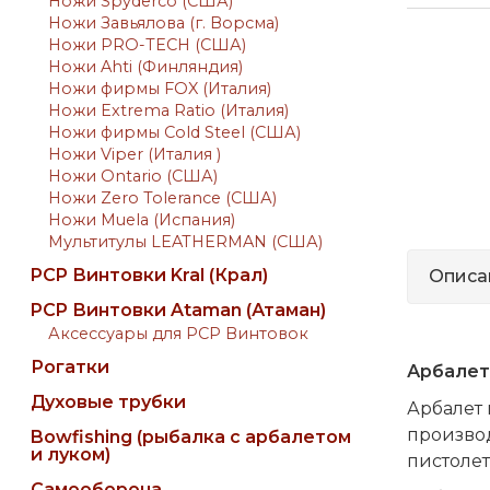
Ножи Spyderco (США)
Ножи Завьялова (г. Ворсма)
Ножи PRO-TECH (США)
Ножи Ahti (Финляндия)
Ножи фирмы FOX (Италия)
Ножи Extrema Ratio (Италия)
Ножи фирмы Cold Steel (США)
Ножи Viper (Италия )
Ножи Ontario (США)
Ножи Zero Tolerance (США)
Ножи Muela (Испания)
Мультитулы LEATHERMAN (США)
PCP Винтовки Kral (Крал)
Описа
PCP Винтовки Ataman (Атаман)
Аксессуары для PCP Винтовок
Рогатки
Арбалет-
Духовые трубки
Арбалет 
произво
Bowfishing (рыбалка с арбалетом
и луком)
пистолет
Самооборона