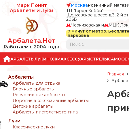
Москва
Розничный магаз
Марк Пойнт
Арбалеты и Луки
ТЦ "Город Хобби"
Щелковское шоссе д.3, 2-й эта
206Б
Черкизовская и
МЦК Лок
7 минут от метро, Бесплат
парковка
Арбалета.Нет
Работаем с 2004 года
АРБАЛЕТЫ
ЛУКИ
НОЖИ
АКСЕССУАРЫ
СТРЕЛЫ
САМООБ
Главная
Арбалеты
Арбалет
Арбалеты для отдыха
Блочные арбалеты
Арба
Рекурсивные арбалеты
Дорогие эксклюзивные арбалеты
при
Детские арбалеты
Арбалеты пистолетного типа
Луки
Классические луки