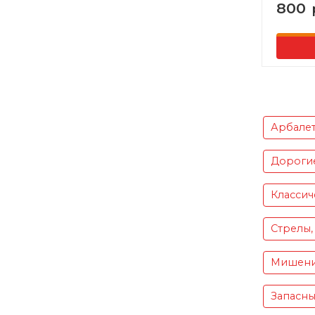
800
Арбале
Дороги
Классич
Стрелы,
Мишен
Запасны