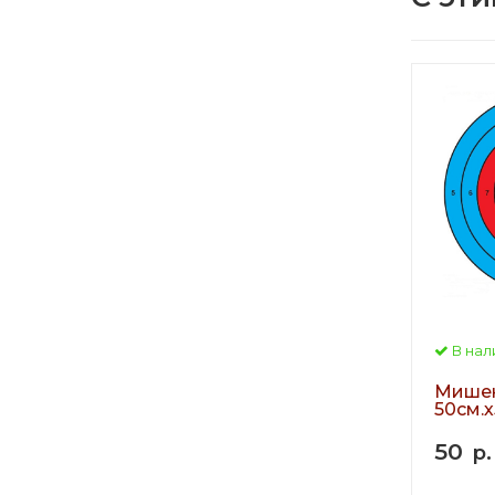
В нал
Мишен
50см.х
50
р.