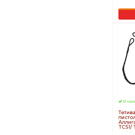
В нал
Тетива
писто
Аллига
TCS1/