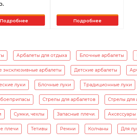
р.
Подробнее
Подробнее
ты
Арбалеты для отдыха
Блочные арбалеты
е эксклюзивные арбалеты
Детские арбалеты
Ар
еские луки
Блочные луки
Традиционные луки
 боеприпасы
Стрелы для арбалетов
Стрелы для 
и
Сумки, чехлы
Запасные плечи.
Аксессуары
е плечи
Тетивы
Ремни
Колчаны
Для лу