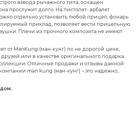
ыстрого взвода рычажного типа, оснащен
на прослужит долго. На пистолет- арбалет
можно отдельно установить любой прицел, фонарь
гулируемый приклад, позволяет вести прицельную
девушки. Плечи из прочного композита не имеют
т от ManKung (ман-кунг) по не дорогой цене,
 друзей или в качестве оригинального подарка.
коллекции. Отличные продажи и отзывы данной
 компании man kung (ман-кунг) – это надежно,
адом.