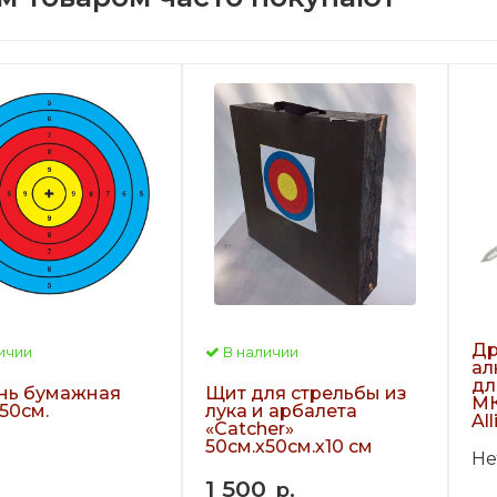
Др
ичии
В наличии
ал
дл
ь бумажная
Щит для стрельбы из
МК
50см.
лука и арбалета
All
«Сatcher»
50см.х50см.х10 см
Не
1 500
р.