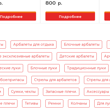
800
р.
р.
Подробнее
Подробнее
ты
Арбалеты для отдыха
Блочные арбалеты
е эксклюзивные арбалеты
Детские арбалеты
Ар
еские луки
Блочные луки
Традиционные луки
 боеприпасы
Стрелы для арбалетов
Стрелы для 
и
Сумки, чехлы
Запасные плечи.
Аксессуары
е плечи
Тетивы
Ремни
Колчаны
Для лу