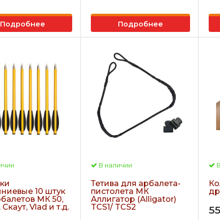
Подробнее
Подробнее
ичии
В наличии
В
ки
Тетива для арбалета-
Ко
ниевые 10 штук
пистолета МК
др
рбалетов МК 50,
Аллигатор (Alligator)
Скаут, Vlad и т.д.
TCS1/ TCS2
5