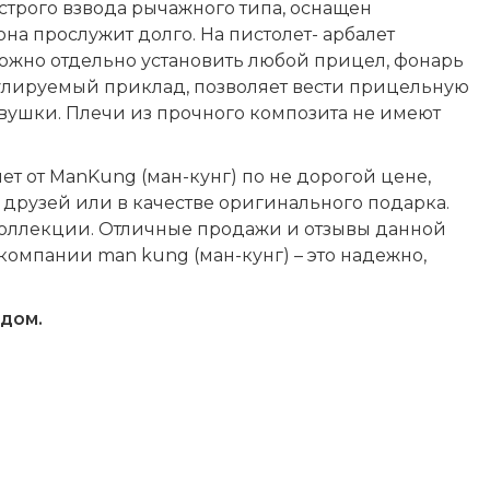
ыстрого взвода рычажного типа, оснащен
на прослужит долго. На пистолет- арбалет
можно отдельно установить любой прицел, фонарь
гулируемый приклад, позволяет вести прицельную
девушки. Плечи из прочного композита не имеют
т от ManKung (ман-кунг) по не дорогой цене,
 друзей или в качестве оригинального подарка.
коллекции. Отличные продажи и отзывы данной
 компании man kung (ман-кунг) – это надежно,
адом.