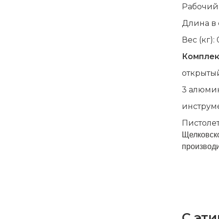
Рабочий 
Длина в 
Вес (кг): 
Комплек
открыты
3 алюми
инструме
Пистолет
Щелковско
производи
С эти