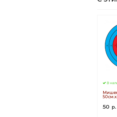
В нал
Мишен
50см.х
50
р.