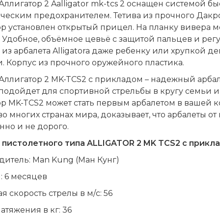
Аллигатор 2
A
alligator mk-tcs 2 оснащен системой б
ческим предохранителем. Тетива из прочного Дакро
р установлен открытый прицел. На планку вивера 
Удобное, объёмное цевьё с защитой пальцев и ре
 из арбалета Alligatora даже ребенку или хрупкой 
и. Корпус из прочного оружейного пластика.
Аллигатор 2 MK-TCS2 с прикладом – надежный арбале
подойдет для спортивной стрельбы в кругу семьи и
ор MK-TCS2 может стать первым арбалетом в вашей 
о многих странах мира, доказывает, что арбалеты от
нно и не дорого.
 пистолетного типа ALLIGATOR 2
MK
TCS
2 с прикл
итель: Man Kung (Ман Кунг)
: 6 месяцев
я скорость стрелы в м/с: 56
атяжения в кг: 36