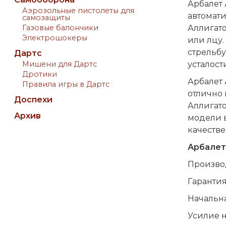
Арбалет 
Аэрозольные пистолеты для
автомати
самозащиты
Газовые балончики
Аллигато
Электрошокеры
или лцу.
стрельбу
Дартс
Мишени для Дартс
усталост
Дротики
Арбалет 
Правила игры в Дартс
отлично 
Доспехи
Аллигат
Архив
модели в
качестве
Арбалет
Производ
Гарантия
Начальна
Усилие н