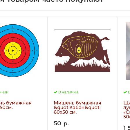
ичии
В наличии
В
ь бумажная
Мишень бумажная
Щи
50см.
&quot;Кабан&quot;
лу
60х50 см.
«С
50
50
р.
1 