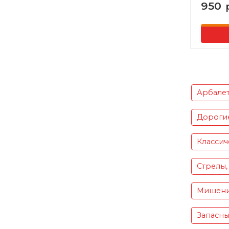
950
Арбале
Дороги
Классич
Стрелы,
Мишен
Запасны