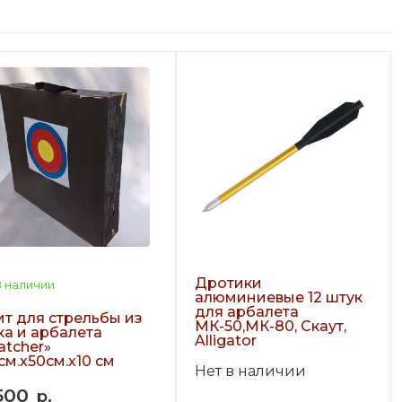
Дротики
 наличии
алюминиевые 12 штук
для арбалета
т для стрельбы из
МК-50,МК-80, Скаут,
ка и арбалета
Alligator
atcher»
см.х50см.х10 см
Нет в наличии
500
р.