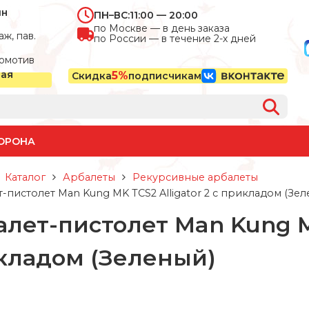
ин
ПН–ВС:
11:00 — 20:00
по Москве — в день заказа
ж, пав.
по России — в течение 2-х дней
омотив
ная
5%
Скидка
подписчикам
ОРОНА
Каталог
Арбалеты
Рекурсивные арбалеты
-пистолет Man Kung MK TCS2 Alligator 2 с прикладом (Зел
лет-пистолет Man Kung MK
кладом (Зеленый)