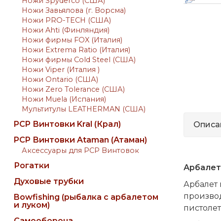
Ножи Spyderco (США)
Ножи Завьялова (г. Ворсма)
Ножи PRO-TECH (США)
Ножи Ahti (Финляндия)
Ножи фирмы FOX (Италия)
Ножи Extrema Ratio (Италия)
Ножи фирмы Cold Steel (США)
Ножи Viper (Италия )
Ножи Ontario (США)
Ножи Zero Tolerance (США)
Ножи Muela (Испания)
Мультитулы LEATHERMAN (США)
PCP Винтовки Kral (Крал)
Описа
PCP Винтовки Ataman (Атаман)
Аксессуары для PCP Винтовок
Рогатки
Арбалет-
Духовые трубки
Арбалет 
произво
Bowfishing (рыбалка с арбалетом
и луком)
пистолет
Самооборона