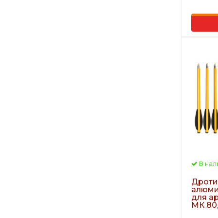
В нал
Дроти
алюми
для а
МК 80, 