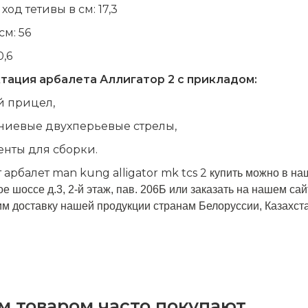
ход тетивы в см: 17,3
см: 56
0,6
тация арбалета Аллигатор 2 с прикладом:
й прицел,
ниевые двухперьевые стрелы,
нты для сборки.
 арбалет m
an k
ung
alligator mk tcs 2
купить можно в на
е шоссе д.3, 2-й этаж, пав. 206Б или заказать на нашем сайт
м доставку нашей продукции странам Белоруссии, Казахст
м товаром часто покупают