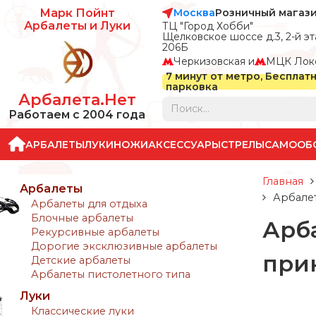
Москва
Розничный магаз
Марк Пойнт
Арбалеты и Луки
ТЦ "Город Хобби"
Щелковское шоссе д.3, 2-й эта
206Б
Черкизовская и
МЦК Лок
7 минут от метро, Бесплат
парковка
Арбалета.Нет
Работаем с 2004 года
АРБАЛЕТЫ
ЛУКИ
НОЖИ
АКСЕССУАРЫ
СТРЕЛЫ
САМООБ
Главная
Арбалеты
Арбалет
Арбалеты для отдыха
Блочные арбалеты
Арба
Рекурсивные арбалеты
Дорогие эксклюзивные арбалеты
при
Детские арбалеты
Арбалеты пистолетного типа
Луки
Классические луки