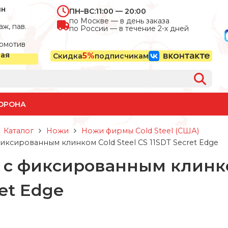
ин
ПН–ВС:
11:00 — 20:00
по Москве — в день заказа
ж, пав.
по России — в течение 2-х дней
омотив
ная
5%
Скидка
подписчикам
ОРОНА
Каталог
Ножи
Ножи фирмы Cold Steel (США)
иксированным клинком Cold Steel CS 11SDT Secret Edge
с фиксированным клинком
et Edge