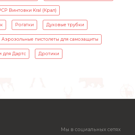
PCP Винтовки Kral (Крал)
ок
Рогатки
Духовые трубки
Аэрозольные пистолеты для самозащиты
 для Дартс
Дротики
Мы в социальных сетях