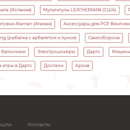
ela (Испания)
Мультитулы LEATHERMAN (США)
товки Ataman (Атаман)
Аксессуары для PCP Винтов
ing (рыбалка с арбалетом и луком)
Самооборона
 балончики
Электрошокеры
Дартс
Мишени
 игры в Дартс
Доспехи
Архив
рошли
Контакты