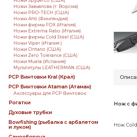
Ножи Spyderco (США)
Ножи Завьялова (г. Ворсма)
Ножи PRO-TECH (США)
Ножи Ahti (Финляндия)
Ножи фирмы FOX (Италия)
Ножи Extrema Ratio (Италия)
Ножи фирмы Cold Steel (США)
Ножи Viper (Италия )
Ножи Ontario (США)
Ножи Zero Tolerance (США)
Ножи Muela (Испания)
Мультитулы LEATHERMAN (США)
PCP Винтовки Kral (Крал)
Описа
PCP Винтовки Ataman (Атаман)
Аксессуары для PCP Винтовок
Рогатки
Нож
с ф
Духовые трубки
Bowfishing (рыбалка с арбалетом
Нож Cold
и луком)
Самооборона