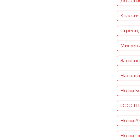
Дороги
Классич
Стрелы,
Мишен
Запасны
Напаль
Ножи S
ООО ПП 
Ножи Ah
Ножи фи