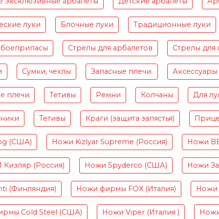
е эксклюзивные арбалеты
Детские арбалеты
Ар
еские луки
Блочные луки
Традиционные луки
 боеприпасы
Стрелы для арбалетов
Стрелы для 
и
Сумки, чехлы
Запасные плечи.
Аксессуары
е плечи
Тетивы
Ремни
Колчаны
Для лу
чники
Тетивы
Краги (защита запястья)
Приц
og (США)
Ножи Kizlyar Supreme (Россия)
Ножи B
Кизляр (Россия)
Ножи Spyderco (США)
Ножи Зав
ti (Финляндия)
Ножи фирмы FOX (Италия)
Ножи 
рмы Cold Steel (США)
Ножи Viper (Италия )
Ножи