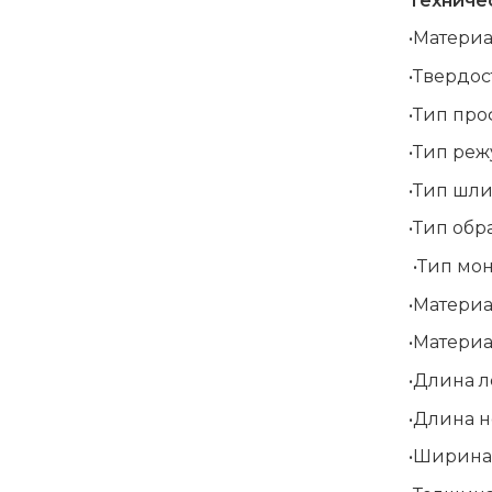
Техничес
•Материа
•Твердос
•Тип про
•Тип ре
•Тип шл
•Тип обр
•Тип мо
•Материа
•Матери
•Длина л
•Длина но
•Ширина 