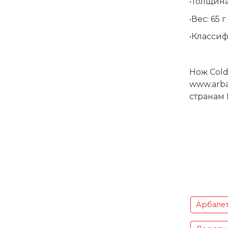
•Толщина
•Вес: 65 г
•Классиф
Нож Cold
www.arba
странам 
Арбале