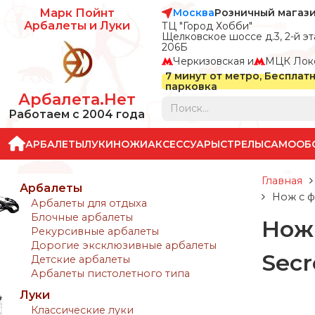
Москва
Розничный магаз
Марк Пойнт
Арбалеты и Луки
ТЦ "Город Хобби"
Щелковское шоссе д.3, 2-й эта
206Б
Черкизовская и
МЦК Лок
7 минут от метро, Бесплат
парковка
Арбалета.Нет
Работаем с 2004 года
АРБАЛЕТЫ
ЛУКИ
НОЖИ
АКСЕССУАРЫ
СТРЕЛЫ
САМООБ
Главная
Арбалеты
Нож с ф
Арбалеты для отдыха
Блочные арбалеты
Нож 
Рекурсивные арбалеты
Дорогие эксклюзивные арбалеты
Secr
Детские арбалеты
Арбалеты пистолетного типа
Луки
Классические луки