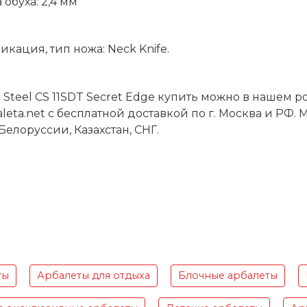
 обуха: 2,4 мм
икация, тип ножа:
Neck
Knife
.
 Steel CS 11SDT Secret Edge купить можно в нашем 
leta.net с бесплатной доставкой по г. Москва и Р
Белоруссии, Казахстан, СНГ.
ты
Арбалеты для отдыха
Блочные арбалеты