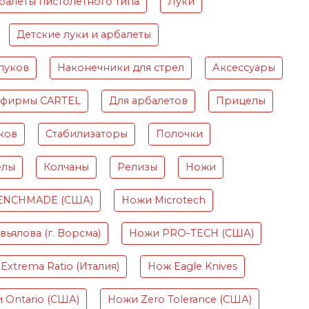
балеты пистолетного типа
Луки
Детские луки и арбалеты
луков
Наконечники для стрел
Аксессуары
 фирмы CARTEL
Для арбалетов
Прицелы
ков
Стабилизаторы
Полочки
елы
Колчаны
Релизы
Ножи
ENCHMADE (США)
Ножи Microtech
ьялова (г. Ворсма)
Ножи PRO-TECH (США)
Extrema Ratio (Италия)
Нож Eagle Knives
 Ontario (США)
Ножи Zero Tolerance (США)