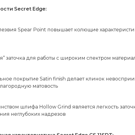
ности
Secret
Edge
:
 лезвия
Spear
Point
повышает колющие характеристики
ая” заточка для работы с широким спектром материа
льное покрытие
Satin
finish
делает клинок невосприи
благородную матовость
оинством шлифа
Hollow
Grind
является легкость заточ
ния неглубоких надрезов