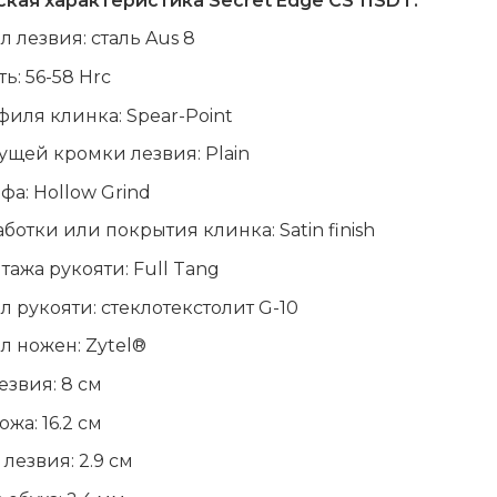
кая характеристика Secret Edge CS 11SDT:
л лезвия: сталь
Aus
8
ть: 56-58
Hrc
филя клинка:
Spear
-
Point
жущей кромки лезвия:
Plain
ифа:
Hollow
Grind
аботки или покрытия клинка:
Satin
finish
нтажа рукояти:
Full
Tang
л рукояти: стеклотекстолит
G
-10
ал ножен:
Zytel
®
езвия: 8 см
жа: 16.2 см
лезвия: 2.9 см