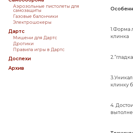
Аэрозольные пистолеты для
Особен
самозащиты
Газовые балончики
Электрошокеры
1.Форма
Дартс
клинка
Мишени для Дартс
Дротики
Правила игры в Дартс
2.“гладк
Доспехи
Архив
3.Уника
клинку 
4. Дост
выполне