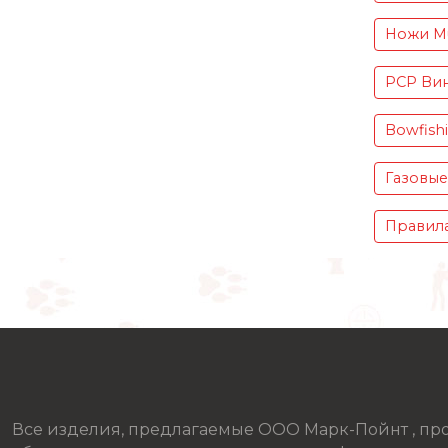
Ножи Mu
PCP Вин
Bowfish
Газовые
Правила
Все изделия, предлагаемые ООО Марк-Пойнт , п