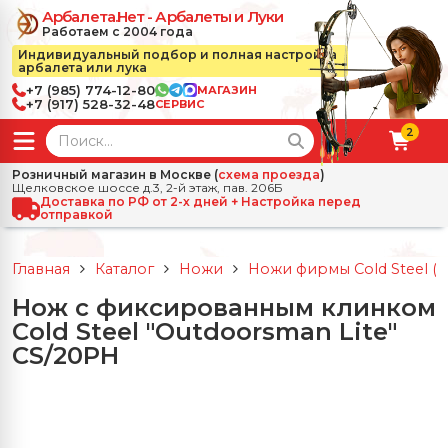
Арбалета.Нет - Арбалеты и Луки
Работаем с 2004 года
Индивидуальный подбор и полная настройка
арбалета или лука
+7 (985) 774-12-80
МАГАЗИН
+7 (917) 528-32-48
СЕРВИС
2
← Назад
✕
Розничный магазин в Москве (
схема проезда
)
Щелковское шоссе д.3, 2-й этаж, пав. 206Б
зад
✕
Арбалеты
Доставка по РФ от 2-х дней + Настройка перед
отправкой
Все Арбалеты
Назад
✕
и
Главная
Каталог
Ножи
Ножи фирмы Cold Steel (
 Луки
Арбалеты для отдыха
Нож с фиксированным клинком
Назад
✕
релы, боеприпасы
Cold Steel "Outdoorsman Lite"
ссические луки
се Стрелы, боеприпасы
Блочные арбалеты
CS/20PH
← Назад
✕
сессуары
чные луки
е Аксессуары
трелы для арбалетов
Рекурсивные арбалеты
Ножи