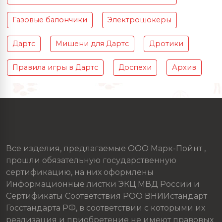
Газовые балончики
Электрошокеры
Дартс
Мишени для Дартс
Дротики
Правила игры в Дартс
Доспехи
Архив
Все изделия, предлагаемые ООО Марк-Пойнт ,
прошли обязательную государственную
сертификацию, на них оформлены
Информационные листки ЭКЦ МВД России и
Сертификаты Соответствия РОО ВНИИстандарт
Госстандарта РФ, в соответствии с которыми их
реализация и приобретение не имеют правовых