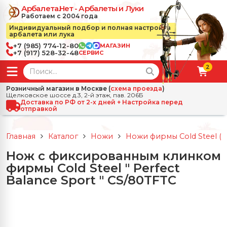
Арбалета.Нет - Арбалеты и Луки
Работаем с 2004 года
Индивидуальный подбор и полная настройка
арбалета или лука
+7 (985) 774-12-80
МАГАЗИН
+7 (917) 528-32-48
СЕРВИС
2
← Назад
✕
Розничный магазин в Москве (
схема проезда
)
Щелковское шоссе д.3, 2-й этаж, пав. 206Б
зад
✕
Арбалеты
Доставка по РФ от 2-х дней + Настройка перед
отправкой
Все Арбалеты
Назад
✕
и
Главная
Каталог
Ножи
Ножи фирмы Cold Steel (
 Луки
Арбалеты для отдыха
Нож с фиксированным клинком
Назад
✕
релы, боеприпасы
фирмы Cold Steel " Perfect
ссические луки
се Стрелы, боеприпасы
Блочные арбалеты
Balance Sport " CS/80TFTC
← Назад
✕
сессуары
чные луки
е Аксессуары
трелы для арбалетов
Рекурсивные арбалеты
Ножи