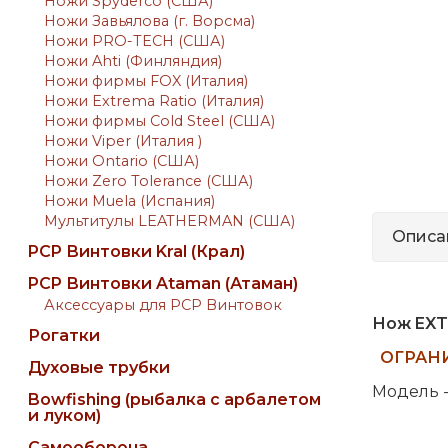
Ножи Spyderco (США)
Ножи Завьялова (г. Ворсма)
Ножи PRO-TECH (США)
Ножи Ahti (Финляндия)
Ножи фирмы FOX (Италия)
Ножи Extrema Ratio (Италия)
Ножи фирмы Cold Steel (США)
Ножи Viper (Италия )
Ножи Ontario (США)
Ножи Zero Tolerance (США)
Ножи Muela (Испания)
Мультитулы LEATHERMAN (США)
Описа
PCP Винтовки Kral (Крал)
PCP Винтовки Ataman (Атаман)
Аксессуары для PCP Винтовок
Нож
EXT
Рогатки
ОГРАН
Духовые трубки
Модель
Bowfishing (рыбалка с арбалетом
и луком)
Самооборона