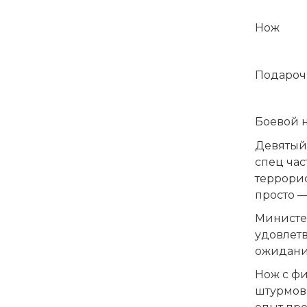
Нож
Подароч
Боевой н
Девятый 
спец час
террорис
просто —
Министер
удовлет
ожидания
Нож с фи
штурмов