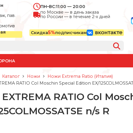
ин
ПН–ВС:
11:00 — 20:00
по Москве — в день заказа
ж, пав.
по России — в течение 2-х дней
омотив
ная
5%
Скидка
подписчикам
ОРОНА
Каталог
Ножи
Ножи Extrema Ratio (Италия)
REMA RATIO Col Moschin Special Edition EX/125COLMOSSAT
EXTREMA RATIO Col Moschi
125COLMOSSATSE n/s R