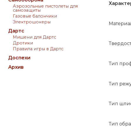
Характе
Аэрозольные пистолеты для
самозащиты
Газовые балончики
Электрошокеры
Материал
Дартс
Мишени для Дартс
Дротики
Твердост
Правила игры в Дартс
Доспехи
Тип проф
Архив
Тип реж
Тип шлиф
Тип обра