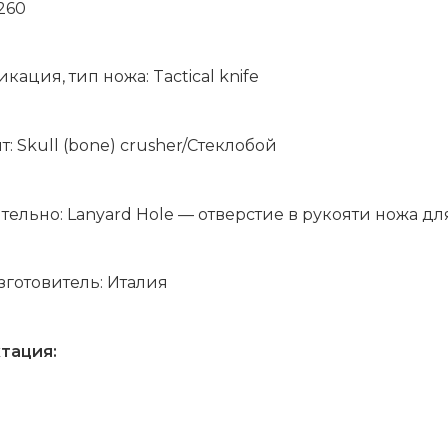
 260
кация, тип ножа: Tactical knife
т
: Skull (bone) crusher/
Стеклобой
ельно: Lanyard Hole — отверстие в рукояти ножа дл
зготовитель: Италия
тация: