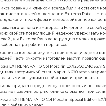
ошлых лет и новейшие конструкторские решения во
фиксированным клинком всегда были и остаются но
тактических ножей от компании Extrema Ratio — эт
ть, лаконичность форм и непревзойденное качеств
ножа изготовлена из материала Forprene. По своей 
своих свойств позволяющий надежно удерживать нож
ской для Extrema Ratio конструкцию с ярко выраж
особенна при работе в перчатках.
крепится к хвостовику ножа при помощи одного винт
задней части рукояти изготовлен выступ, позволяющи
ножа EXTREMA RATIO Col Moschin EX/125COLMOSSATS
ителя австрийской стали марки N690 этот материа
тельными режущими свойствами и прочностью.
инка придает определенную прочность и позволяет
рма не позволит острию клинка сломаться при силь
жести EXTREMA RATIO Col Moschin Special Edition EX
 при рубящих ударах.