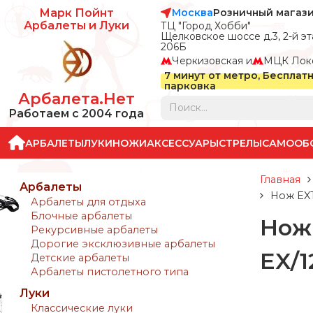
Москва
Розничный магаз
Марк Пойнт
Арбалеты и Луки
ТЦ "Город Хобби"
Щелковское шоссе д.3, 2-й эта
206Б
Черкизовская и
МЦК Лок
7 минут от метро, Бесплат
парковка
Арбалета.Нет
Работаем с 2004 года
АРБАЛЕТЫ
ЛУКИ
НОЖИ
АКСЕССУАРЫ
СТРЕЛЫ
САМООБ
Главная
Арбалеты
Нож EXT
Арбалеты для отдыха
Блочные арбалеты
Нож 
Рекурсивные арбалеты
Дорогие эксклюзивные арбалеты
EX/
Детские арбалеты
Арбалеты пистолетного типа
Луки
Классические луки