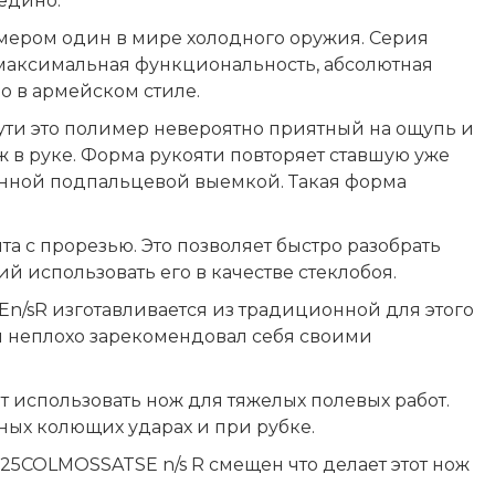
едино.
мером один в мире холодного оружия. Серия
о максимальная функциональность, абсолютная
о в армейском стиле.
сути это полимер невероятно приятный на ощупь и
 в руке. Форма рукояти повторяет ставшую уже
енной подпальцевой выемкой. Такая форма
а с прорезью. Это позволяет быстро разобрать
й использовать его в качестве стеклобоя.
E
n/sR изготавливается из традиционной для этого
л неплохо зарекомендовал себя своими
 использовать нож для тяжелых полевых работ.
ных колющих ударах и при рубке.
/125COLMOSSATSE n/s R смещен что делает этот нож