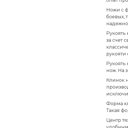
опыт пр
Ножи с 
боевых, 
надежнос
Рукоять 
за счет 
классиче
рукояти 
Рукоять 
нож. На 
Клинок 
производ
исключи
Форма кл
Такая фо
Центр тя
удобным