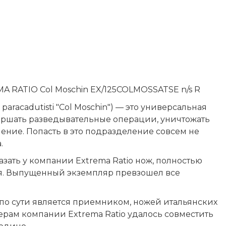
A RATIO Col Moschin EX/125COLMOSSATSE n/s R
aracadutisti "Col Moschin") — это универсальная
вершать разведывательные операции, уничтожать
ение. Попасть в это подразделение совсем не
.
ать у компании Extrema Ratio нож, полностью
я. Выпущенный экземпляр превзошел все
 по сути является приемником, ножей итальянских
ам компании Extrema Ratio удалось совместить