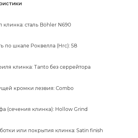
ристики
 клинка: сталь Böhler N690
ь по шкале Роквелла (Hrc): 58
иля клинка: Tanto без серрейтора
ущей кромки лезвия: Combo
а (сечения клинка): Hollow Grind
ботки или покрытия клинка: Satin finish