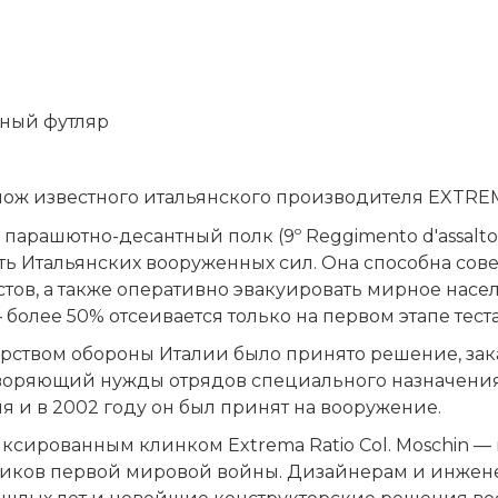
ный футляр
ож известного итальянского производителя EXTREM
парашютно-десантный полк (9º Reggimento d'assalto p
ть Итальянских вооруженных сил. Она способна со
тов, а также оперативно эвакуировать мирное насел
 более 50% отсеивается только на первом этапе теста
ством обороны Италии было принято решение, заказ
воряющий нужды отрядов специального назначени
 и в 2002 году он был принят на вооружение.
ксированным клинком Extrema Ratio Col. Moschin —
иков первой мировой войны. Дизайнерам и инженер