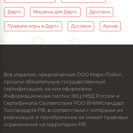
Дартс
Мишени для Дартс
Дротики
Правила игры в Дартс
Доспехи
Архив
Все изделия, предлагаемые ООО Марк-Пойнт ,
прошли обязательную государственную
сертификацию, на них оформлены
Информационные листки ЭКЦ МВД России и
Сертификаты Соответствия РОО ВНИИстандарт
Госстандарта РФ, в соответствии с которыми их
реализация и приобретение не имеют правовых
ограничений на территории РФ.