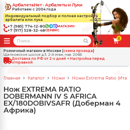
Арбалета.Нет - Арбалеты и Луки
Работаем с 2004 года
Индивидуальный подбор и полная настройка
арбалета или лука
+7 (985) 774-12-80
МАГАЗИН
+7 (917) 528-32-48
СЕРВИС
2
← Назад
✕
Розничный магазин в Москве (
схема проезда
)
Щелковское шоссе д.3, 2-й этаж, пав. 206Б
зад
✕
Арбалеты
Доставка по РФ от 2-х дней + Настройка перед
отправкой
Все Арбалеты
Назад
✕
и
Главная
Каталог
Ножи
Ножи Extrema Ratio (Итал
 Луки
Арбалеты для отдыха
Нож EXTREMA RATIO
Назад
✕
релы, боеприпасы
DOBERMANN IV S AFRICA
ссические луки
се Стрелы, боеприпасы
Блочные арбалеты
EX/180DOBIVSAFR (Доберман 4
← Назад
✕
сессуары
Африка)
чные луки
е Аксессуары
трелы для арбалетов
Рекурсивные арбалеты
Ножи