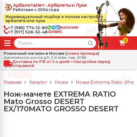
Арбалета.Нет - Арбалеты и Луки
Работаем с 2004 года
Индивидуальный подбор и полная настройка
арбалета или лука
+7 (985) 774-12-80
МАГАЗИН
+7 (917) 528-32-48
СЕРВИС
2
← Назад
✕
Розничный магазин в Москве (
схема проезда
)
Щелковское шоссе д.3, 2-й этаж, пав. 206Б
зад
✕
Арбалеты
Доставка по РФ от 2-х дней + Настройка перед
отправкой
Все Арбалеты
Назад
✕
и
Главная
Каталог
Ножи
Ножи Extrema Ratio (Итал
 Луки
Арбалеты для отдыха
Нож-мачете EXTREMA RATIO
Назад
✕
релы, боеприпасы
Mato Grosso DESERT
ссические луки
се Стрелы, боеприпасы
Блочные арбалеты
EX/170MATO GROSSO DESERT
← Назад
✕
сессуары
чные луки
е Аксессуары
трелы для арбалетов
Рекурсивные арбалеты
Ножи