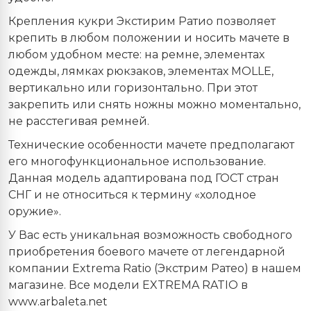
Крепления кукри Экстирим Ратио позволяет
крепить в любом положении и носить мачете в
любом удобном месте: на ремне, элементах
одежды, лямках рюкзаков, элементах MOLLE,
вертикально или горизонтально. При этот
закрепить или снять ножны можно моментально,
не расстегивая ремней.
Технические особенности мачете предполагают
его многофункциональное использование.
Данная модель адаптирована под ГОСТ стран
СНГ и не относиться к термину «холодное
оружие».
У Вас есть уникальная возможность свободного
приобретения боевого мачете от легендарной
компании Extrema Ratio (Экстрим Ратео) в нашем
магазине. Все модели
EXTREMA
RATIO
в
www
.
arbaleta
.
net