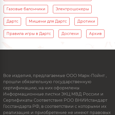
Газовые балончики
Электрошокеры
Дартс
Мишени для Дартс
Дротики
Правила игры в Дартс
Доспехи
Архив
Все изделия, предлагаемые ООО Марк-Пойнт ,
прошли обязательную государственную
сертификацию, на них оформлены
Информационные листки ЭКЦ МВД России и
Сертификаты Соответствия РОО ВНИИстандарт
Госстандарта РФ, в соответствии с которыми их
реализация и приобретение не имеют правовых