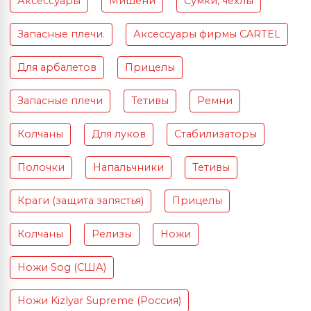
Аксессуары
Мишени
Сумки, чехлы
Запасные плечи.
Аксессуары фирмы CARTEL
Для арбалетов
Прицелы
Запасные плечи
Тетивы
Ремни
Колчаны
Для луков
Стабилизаторы
Полочки
Напальчники
Тетивы
Краги (защита запястья)
Прицелы
Колчаны
Релизы
Ножи
Ножи Sog (США)
Ножи Kizlyar Supreme (Россия)