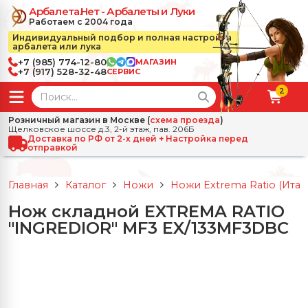
Арбалета.Нет - Арбалеты и Луки
Работаем с 2004 года
Индивидуальный подбор и полная настройка
арбалета или лука
+7 (985) 774-12-80
МАГАЗИН
+7 (917) 528-32-48
СЕРВИС
2
← Назад
✕
Розничный магазин в Москве (
схема проезда
)
Щелковское шоссе д.3, 2-й этаж, пав. 206Б
зад
✕
Арбалеты
Доставка по РФ от 2-х дней + Настройка перед
отправкой
Все Арбалеты
Назад
✕
и
Главная
Каталог
Ножи
Ножи Extrema Ratio (Итал
 Луки
Арбалеты для отдыха
Нож складной EXTREMA RATIO
Назад
✕
релы, боеприпасы
"INGREDIOR" MF3 EX/133MF3DBC
ссические луки
се Стрелы, боеприпасы
Блочные арбалеты
← Назад
✕
сессуары
чные луки
е Аксессуары
трелы для арбалетов
Рекурсивные арбалеты
Ножи