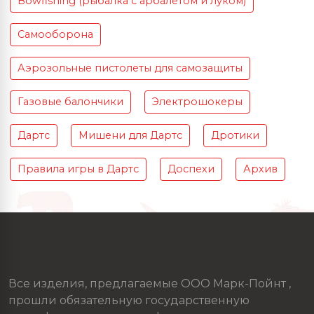
Bowfishing (рыбалка с арбалетом и луком)
Самооборона
Аэрозольные пистолеты для самозащиты
Газовые балончики
Электрошокеры
Дартс
Мишени для Дартс
Дротики
Правила игры в Дартс
Доспехи
Архив
Все изделия, предлагаемые ООО Марк-Пойнт ,
прошли обязательную государственную