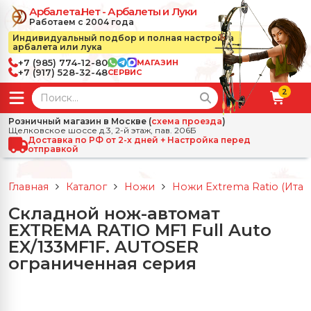
Арбалета.Нет - Арбалеты и Луки
Работаем с 2004 года
Индивидуальный подбор и полная настройка
арбалета или лука
+7 (985) 774-12-80
МАГАЗИН
+7 (917) 528-32-48
СЕРВИС
2
← Назад
✕
Розничный магазин в Москве (
схема проезда
)
Щелковское шоссе д.3, 2-й этаж, пав. 206Б
зад
✕
Арбалеты
Доставка по РФ от 2-х дней + Настройка перед
отправкой
Все Арбалеты
Назад
✕
и
Главная
Каталог
Ножи
Ножи Extrema Ratio (Итал
 Луки
Арбалеты для отдыха
Складной нож-автомат
Назад
✕
релы, боеприпасы
EXTREMA RATIO MF1 Full Auto
ссические луки
се Стрелы, боеприпасы
Блочные арбалеты
EX/133MF1F. AUTOSER
← Назад
✕
сессуары
ограниченная серия
чные луки
е Аксессуары
трелы для арбалетов
Рекурсивные арбалеты
Ножи