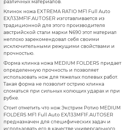
различных материалов.
Клинок ножа
EXTREMA
RATIO
MF
1
Full
Auto
EX
/133
MF
1
F
.
AUTOSER
изготавливается из
традиционной для этого производителя
австрийской стали марки N690 этот материал
неплохо зарекомендовал себя своими
исключительными режущими свойствами и
прочностью.
Форма клинка ножа MEDIUM FOLDERS придает
определенную прочность и позволяет
использовать нож для тяжелых полевых работ.
Такая форма не позволит острию клинка
сломаться при сильных колющих ударах и при
рубке.
Стоит отметить что нож Экстрим Ротио MEDIUM
FOLDERS MF1 Full Auto EX/133MF1F.AUTOSER
предназначен для специфических задач и
использовать его в качестве универсального