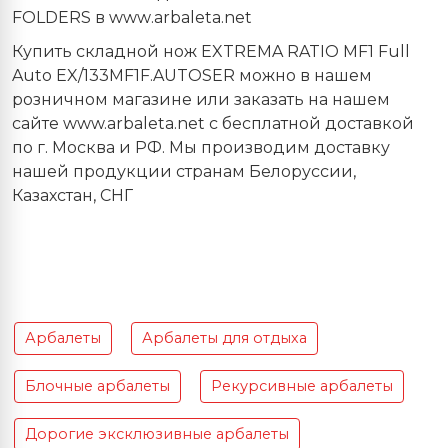
FOLDERS в
www
.
arbaleta
.
net
Купить складной нож
EXTREMA
RATIO
MF
1
Full
Auto
EX
/133
MF
1
F
.
AUTOSER
можно в нашем
розничном магазине или заказать на нашем
сайте www.arbaleta.net с бесплатной доставкой
по г. Москва и РФ. Мы производим доставку
нашей продукции странам Белоруссии,
Казахстан, СНГ
Арбалеты
Арбалеты для отдыха
Блочные арбалеты
Рекурсивные арбалеты
Дорогие эксклюзивные арбалеты