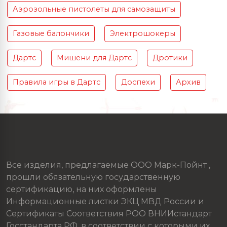
Аэрозольные пистолеты для самозащиты
Газовые балончики
Электрошокеры
Дартс
Мишени для Дартс
Дротики
Правила игры в Дартс
Доспехи
Архив
Все изделия, предлагаемые ООО Марк-Пойнт ,
прошли обязательную государственную
сертификацию, на них оформлены
Информационные листки ЭКЦ МВД России и
Сертификаты Соответствия РОО ВНИИстандарт
Госстандарта РФ, в соответствии с которыми их