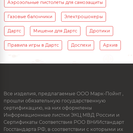
Аэрозольные пистолеты для самозащиты
Газовые балончики
Электрошокеры
Дартс
Мишени для Дартс
Дротики
Правила игры в Дартс
Доспехи
Архив
Все изделия, предлагаемые ООО Марк-Пойнт ,
прошли обязательную государственную
сертификацию, на них оформлены
Информационные листки ЭКЦ МВД России и
Сертификаты Соответствия РОО ВНИИстандарт
Госстандарта РФ, в соответствии с которыми их