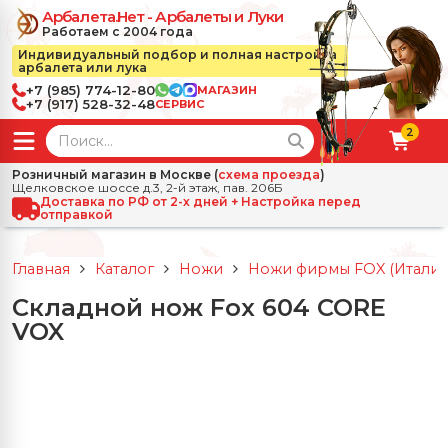
Арбалета.Нет - Арбалеты и Луки
Работаем с 2004 года
Индивидуальный подбор и полная настройка
арбалета или лука
+7 (985) 774-12-80
МАГАЗИН
+7 (917) 528-32-48
СЕРВИС
2
← Назад
✕
Розничный магазин в Москве (
схема проезда
)
Щелковское шоссе д.3, 2-й этаж, пав. 206Б
зад
✕
Арбалеты
Доставка по РФ от 2-х дней + Настройка перед
отправкой
Все Арбалеты
Назад
✕
и
Главная
Каталог
Ножи
Ножи фирмы FOX (Италия
 Луки
Арбалеты для отдыха
Складной нож Fox 604 CORE
Назад
✕
релы, боеприпасы
VOX
ссические луки
се Стрелы, боеприпасы
Блочные арбалеты
← Назад
✕
сессуары
чные луки
е Аксессуары
трелы для арбалетов
Рекурсивные арбалеты
Ножи