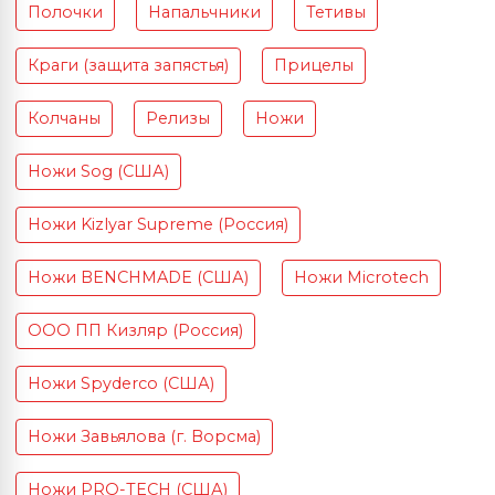
Полочки
Напальчники
Тетивы
Краги (защита запястья)
Прицелы
Колчаны
Релизы
Ножи
Ножи Sog (США)
Ножи Kizlyar Supreme (Россия)
Ножи BENCHMADE (США)
Ножи Microtech
ООО ПП Кизляр (Россия)
Ножи Spyderco (США)
Ножи Завьялова (г. Ворсма)
Ножи PRO-TECH (США)