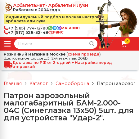
Арбалета.Нет - Арбалеты и Луки
Работаем с 2004 года
Индивидуальный подбор и полная настройка
арбалета или лука
+7 (985) 774-12-80
МАГАЗИН
+7 (917) 528-32-48
СЕРВИС
2
← Назад
✕
Розничный магазин в Москве (
схема проезда
)
Щелковское шоссе д.3, 2-й этаж, пав. 206Б
зад
✕
Арбалеты
Доставка по РФ от 2-х дней + Настройка перед
отправкой
Все Арбалеты
Назад
✕
и
Главная
Каталог
Самооборона
Патрон аэрозольн
 Луки
Арбалеты для отдыха
Патрон аэрозольный
Назад
✕
релы, боеприпасы
малогабаритный БАМ-2.000-
ссические луки
се Стрелы, боеприпасы
Блочные арбалеты
04С (Синеглазка 13х50) 5шт. для
← Назад
✕
сессуары
для устройства "Удар-2".
чные луки
е Аксессуары
трелы для арбалетов
Рекурсивные арбалеты
Ножи