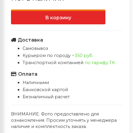
Запасные плечи
Стабилизаторы
и
Ножи Ahti (Финляндия)
Электрошокеры
В корзину
Тетивы
Полочки
 игры в Дартс
Ножи фирмы FOX (Италия)
Ремни
Напальчники
›
Ножи Extrema Ratio (Италия)
Доставка
Самовывоз
Колчаны
Тетивы
Ножи фирмы Cold Steel (США)
← Назад
Курьером по городу
+350 руб.
Транспортной компанией
по тарифу ТК.
Краги (защита запясть
Ножи Viper (Италия )
Ножи Extre
Оплата
(Италия)
Наличными
Прицелы
Ножи Ontario (США)
Все Ножи E
Банковской картой
(Италия)
Безналичный расчет
Колчаны
Ножи Zero Tolerance (США)
Нож Eagle K
Релизы
ВНИМАНИЕ. Фото предоставлено для
Ножи Muela (Испания)
ознакомления. Просим уточнять у менеджера
наличие и комплектность заказа.
Мультитулы LEATHERMAN (США)