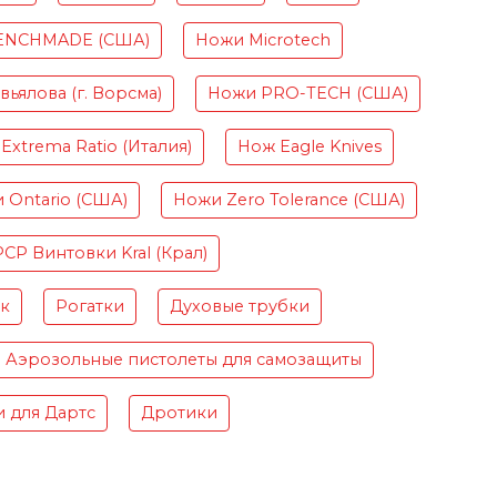
ENCHMADE (США)
Ножи Microtech
ьялова (г. Ворсма)
Ножи PRO-TECH (США)
Extrema Ratio (Италия)
Нож Eagle Knives
 Ontario (США)
Ножи Zero Tolerance (США)
PCP Винтовки Kral (Крал)
ок
Рогатки
Духовые трубки
Аэрозольные пистолеты для самозащиты
 для Дартс
Дротики