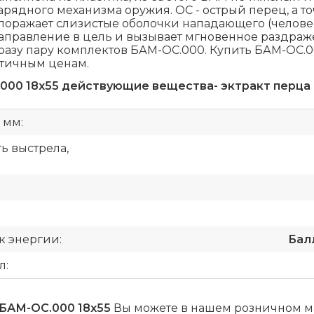
арядного механизма оружия. ОС - острый перец, а то
поражает слизистые оболочки нападающего (челове
аправление в цель и вызывает мгновенное раздраже
разу пару комплектов БАМ-ОС.000. Купить БАМ-ОС.
тичным ценам.
000 18х55
действующие вещества- эктракт перца 
 мм:
ь выстрела,
:
к энергии:
Балл
л:
БАМ-ОС.000 18х55
Вы можете в нашем розничном ма