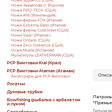
Ножи Spyderco (США)
Ножи Завьялова (г. Ворсма)
Ножи PRO-TECH (США)
Ножи Ahti (Финляндия)
Ножи фирмы FOX (Италия)
Ножи Extrema Ratio (Италия)
Ножи фирмы Cold Steel (США)
Ножи Viper (Италия )
Ножи Ontario (США)
Ножи Zero Tolerance (США)
Ножи Muela (Испания)
Мультитулы LEATHERMAN (США)
PCP Винтовки Kral (Крал)
PCP Винтовки Ataman (Атаман)
Описа
Аксессуары для PCP Винтовок
Рогатки
Духовые трубки
Патроны
Bowfishing (рыбалка с арбалетом
"Премьер
и луком)
Гильза в
Самооборона