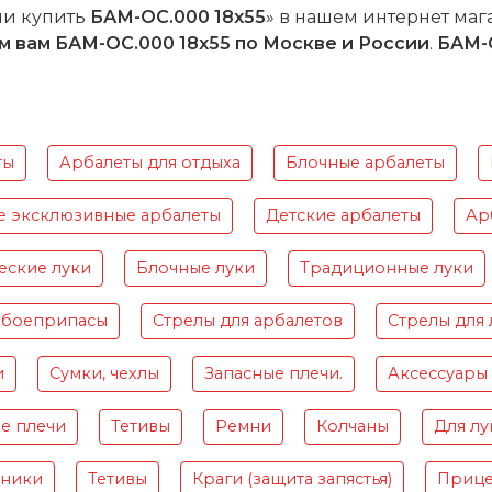
ли купить
БАМ-ОС.000 18х55
» в нашем интернет мага
м вам
БАМ-ОС.000 18х55
по Москве и России
.
БАМ-
ты
Арбалеты для отдыха
Блочные арбалеты
е эксклюзивные арбалеты
Детские арбалеты
Ар
еские луки
Блочные луки
Традиционные луки
 боеприпасы
Стрелы для арбалетов
Стрелы для 
и
Сумки, чехлы
Запасные плечи.
Аксессуары
е плечи
Тетивы
Ремни
Колчаны
Для лу
чники
Тетивы
Краги (защита запястья)
Приц