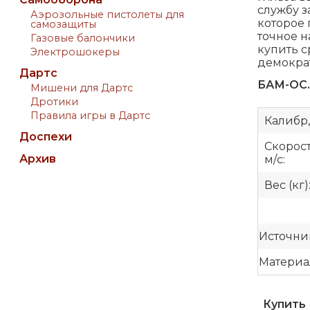
службу з
Аэрозольные пистолеты для
которое 
самозащиты
точное н
Газовые балончики
купить с
Электрошокеры
демокра
Дартс
БАМ-ОС.
Мишени для Дартс
Дротики
Правила игры в Дартс
Калибр,
Доспехи
Скорост
Архив
м/с:
Вес (кг)
Источни
Материа
Купить