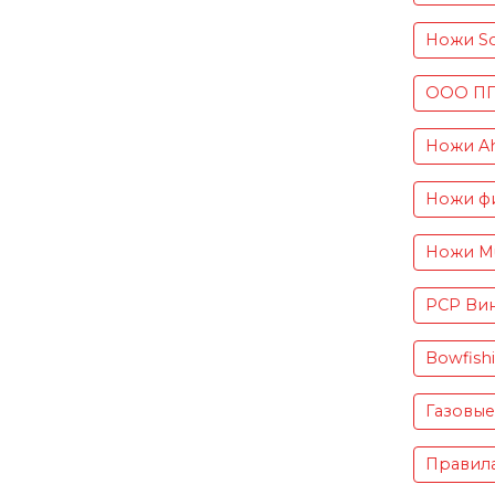
Ножи S
ООО ПП 
Ножи Ah
Ножи фи
Ножи Mu
PCP Вин
Bowfish
Газовые
Правила