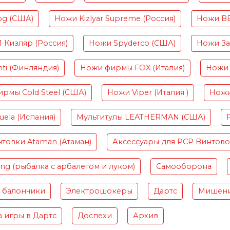
og (США)
Ножи Kizlyar Supreme (Россия)
Ножи B
Кизляр (Россия)
Ножи Spyderco (США)
Ножи Зав
ti (Финляндия)
Ножи фирмы FOX (Италия)
Ножи 
рмы Cold Steel (США)
Ножи Viper (Италия )
Ножи
ela (Испания)
Мультитулы LEATHERMAN (США)
товки Ataman (Атаман)
Аксессуары для PCP Винтов
ing (рыбалка с арбалетом и луком)
Самооборона
 балончики
Электрошокеры
Дартс
Мишени
 игры в Дартс
Доспехи
Архив