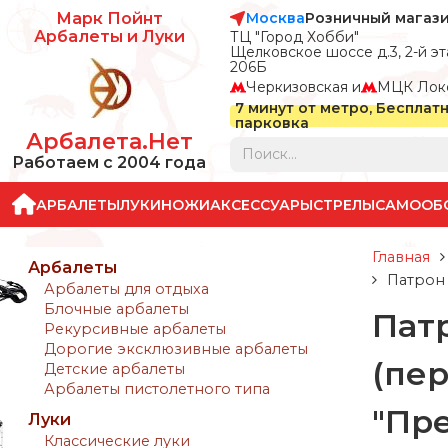
Москва
Розничный магаз
Марк Пойнт
Арбалеты и Луки
ТЦ "Город Хобби"
Щелковское шоссе д.3, 2-й эта
206Б
Черкизовская и
МЦК Лок
7 минут от метро, Бесплат
парковка
Арбалета.Нет
Работаем с 2004 года
АРБАЛЕТЫ
ЛУКИ
НОЖИ
АКСЕССУАРЫ
СТРЕЛЫ
САМООБ
Главная
Арбалеты
Патрон 
Арбалеты для отдыха
Блочные арбалеты
Пат
Рекурсивные арбалеты
Дорогие эксклюзивные арбалеты
(пер
Детские арбалеты
Арбалеты пистолетного типа
"Пре
Луки
Классические луки