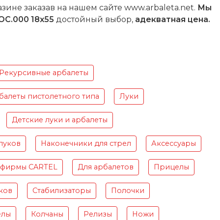
зине заказав на нашем сайте www.arbaleta.net.
Мы
ОС.000 18х55
достойный выбор,
адекватная цена.
Рекурсивные арбалеты
балеты пистолетного типа
Луки
Детские луки и арбалеты
луков
Наконечники для стрел
Аксессуары
 фирмы CARTEL
Для арбалетов
Прицелы
ков
Стабилизаторы
Полочки
елы
Колчаны
Релизы
Ножи