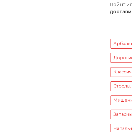
Пойнт и
достави
Арбале
Дороги
Классич
Стрелы,
Мишен
Запасны
Напаль