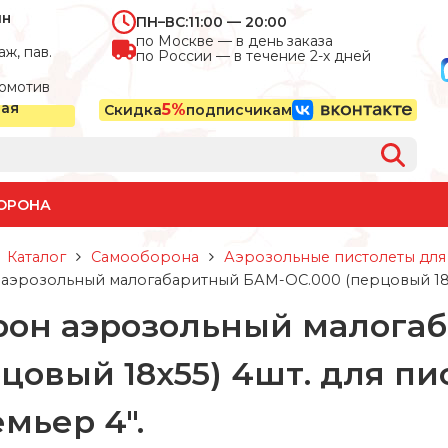
ин
ПН–ВС:
11:00 — 20:00
по Москве — в день заказа
ж, пав.
по России — в течение 2-х дней
омотив
ная
5%
Скидка
подписчикам
ОРОНА
Каталог
Самооборона
Аэрозольные пистолеты для
аэрозольный малогабаритный БАМ-ОС.000 (перцовый 18х55
рон аэрозольный малога
цовый 18х55) 4шт. для пи
мьер 4".