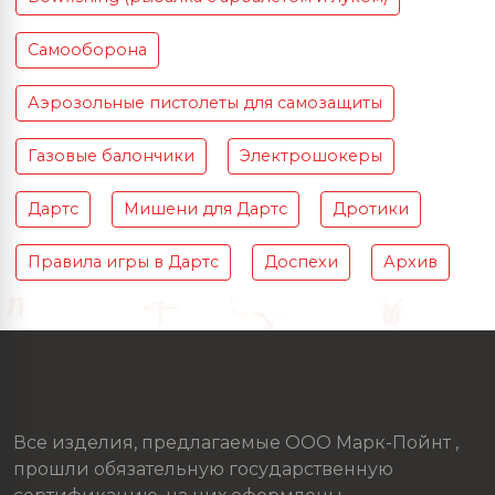
Самооборона
Аэрозольные пистолеты для самозащиты
Газовые балончики
Электрошокеры
Дартс
Мишени для Дартс
Дротики
Правила игры в Дартс
Доспехи
Архив
Все изделия, предлагаемые ООО Марк-Пойнт ,
прошли обязательную государственную