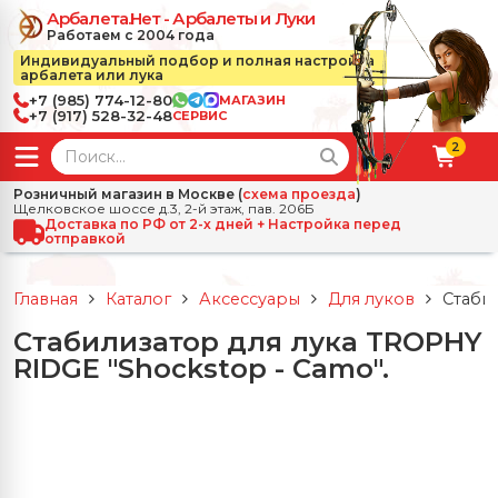
Арбалета.Нет - Арбалеты и Луки
Работаем с 2004 года
Индивидуальный подбор и полная настройка
арбалета или лука
+7 (985) 774-12-80
МАГАЗИН
+7 (917) 528-32-48
СЕРВИС
2
← Назад
✕
Розничный магазин в Москве (
схема проезда
)
Щелковское шоссе д.3, 2-й этаж, пав. 206Б
зад
✕
Арбалеты
Доставка по РФ от 2-х дней + Настройка перед
отправкой
Все Арбалеты
Назад
✕
и
Главная
Каталог
Аксессуары
Для луков
Стаби
 Луки
Арбалеты для отдыха
Стабилизатор для лука TROPHY
Назад
✕
релы, боеприпасы
RIDGE "Shockstop - Camo".
ссические луки
се Стрелы, боеприпасы
Блочные арбалеты
← Назад
✕
сессуары
чные луки
е Аксессуары
трелы для арбалетов
Рекурсивные арбалеты
Ножи