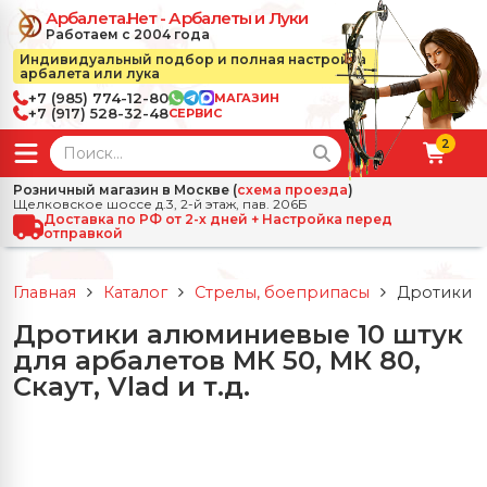
Арбалета.Нет - Арбалеты и Луки
Работаем с 2004 года
Индивидуальный подбор и полная настройка
арбалета или лука
+7 (985) 774-12-80
МАГАЗИН
+7 (917) 528-32-48
СЕРВИС
2
← Назад
✕
Розничный магазин в Москве (
схема проезда
)
Щелковское шоссе д.3, 2-й этаж, пав. 206Б
зад
✕
Арбалеты
Доставка по РФ от 2-х дней + Настройка перед
отправкой
Все Арбалеты
Назад
✕
и
Главная
Каталог
Стрелы, боеприпасы
Дротики ал
 Луки
Арбалеты для отдыха
Дротики алюминиевые 10 штук
Назад
✕
релы, боеприпасы
для арбалетов МК 50, МК 80,
ссические луки
се Стрелы, боеприпасы
Блочные арбалеты
Скаут, Vlad и т.д.
← Назад
✕
сессуары
чные луки
е Аксессуары
трелы для арбалетов
Рекурсивные арбалеты
Ножи