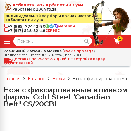
Арбалета.Нет - Арбалеты и Луки
Работаем с 2004 года
Индивидуальный подбор и полная настройка
арбалета или лука
+7 (985) 774-12-80
МАГАЗИН
+7 (917) 528-32-48
СЕРВИС
2
← Назад
✕
Розничный магазин в Москве (
схема проезда
)
Щелковское шоссе д.3, 2-й этаж, пав. 206Б
зад
✕
Арбалеты
Доставка по РФ от 2-х дней + Настройка перед
отправкой
Все Арбалеты
Назад
✕
и
Главная
Каталог
Ножи
Нож с фиксированным кли
 Луки
Арбалеты для отдыха
Нож с фиксированным клинком
Назад
✕
релы, боеприпасы
фирмы Cold Steel "Canadian
ссические луки
се Стрелы, боеприпасы
Блочные арбалеты
Belt" CS/20CBL
← Назад
✕
сессуары
чные луки
е Аксессуары
трелы для арбалетов
Рекурсивные арбалеты
Ножи