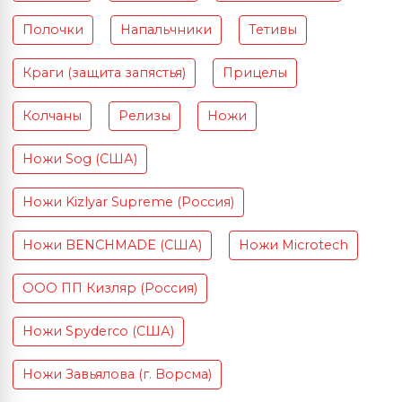
Полочки
Напальчники
Тетивы
Краги (защита запястья)
Прицелы
Колчаны
Релизы
Ножи
Ножи Sog (США)
Ножи Kizlyar Supreme (Россия)
Ножи BENCHMADE (США)
Ножи Microtech
ООО ПП Кизляр (Россия)
Ножи Spyderco (США)
Ножи Завьялова (г. Ворсма)