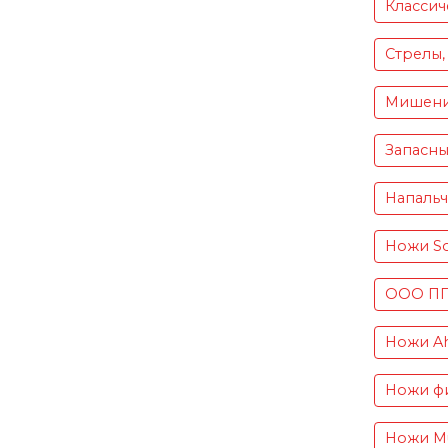
Классич
Стрелы,
Мишен
Запасны
Напаль
Ножи S
ООО ПП 
Ножи Ah
Ножи фи
Ножи Mu