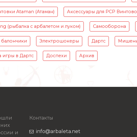
товки Ataman (Атаман)
Аксессуары для PCP Винтов
ing (рыбалка с арбалетом и луком)
Самооборона
 балончики
Электрошокеры
Дартс
Мишени
 игры в Дартс
Доспехи
Архив
рошли
Контакты
 них
info@arbaleta.net
ссии и