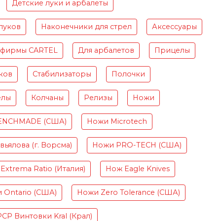
Детские луки и арбалеты
луков
Наконечники для стрел
Аксессуары
 фирмы CARTEL
Для арбалетов
Прицелы
ков
Стабилизаторы
Полочки
елы
Колчаны
Релизы
Ножи
ENCHMADE (США)
Ножи Microtech
ьялова (г. Ворсма)
Ножи PRO-TECH (США)
Extrema Ratio (Италия)
Нож Eagle Knives
 Ontario (США)
Ножи Zero Tolerance (США)
PCP Винтовки Kral (Крал)