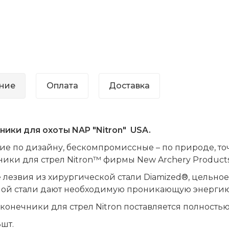
ние
Оплата
Доставка
ники для охоты NAP "Nitron" USA.
е по дизайну, бескомпромиссные – по природе, то
ики для стрел Nitron™ фирмы New Archery Product
лезвия из хирургической стали Diamized®, цельное
ой стали дают необходимую проникающую энергию и
онечники для стрел Nitron поставляется полность
3шт.