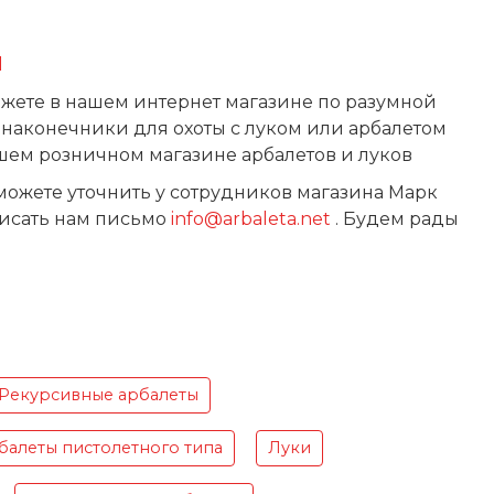
l
ожете в нашем интернет магазине по разумной
 наконечники для охоты с луком или арбалетом
шем розничном магазине арбалетов и луков
ожете уточнить у сотрудников магазина Марк
аписать нам письмо
info
@
arbaleta
.
net
. Будем рады
Рекурсивные арбалеты
балеты пистолетного типа
Луки