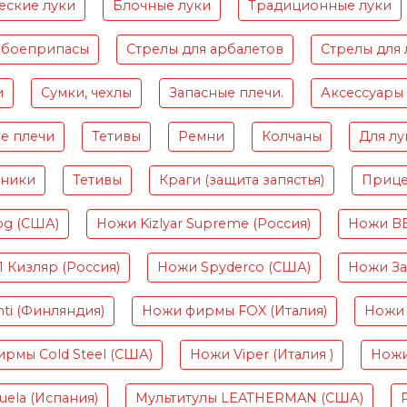
еские луки
Блочные луки
Традиционные луки
 боеприпасы
Стрелы для арбалетов
Стрелы для 
и
Сумки, чехлы
Запасные плечи.
Аксессуары
е плечи
Тетивы
Ремни
Колчаны
Для лу
чники
Тетивы
Краги (защита запястья)
Приц
og (США)
Ножи Kizlyar Supreme (Россия)
Ножи B
Кизляр (Россия)
Ножи Spyderco (США)
Ножи Зав
ti (Финляндия)
Ножи фирмы FOX (Италия)
Ножи 
рмы Cold Steel (США)
Ножи Viper (Италия )
Ножи
ela (Испания)
Мультитулы LEATHERMAN (США)