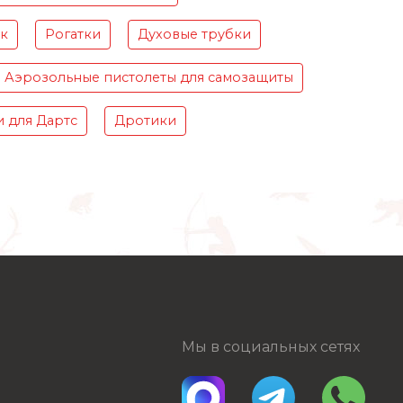
ок
Рогатки
Духовые трубки
Аэрозольные пистолеты для самозащиты
 для Дартс
Дротики
Мы в социальных сетях