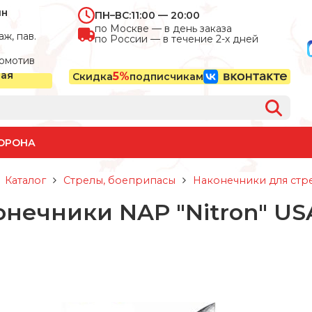
ин
ПН–ВС:
11:00 — 20:00
по Москве — в день заказа
ж, пав.
по России — в течение 2-х дней
омотив
ная
5%
Скидка
подписчикам
ОРОНА
Каталог
Стрелы, боеприпасы
Наконечники для стр
нечники NAP "Nitron" US