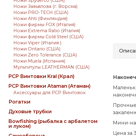
Ножи Spyderco (США)
Ножи Завьялова (г. Ворсма)
Ножи PRO-TECH (США)
Ножи Ahti (Финляндия)
Ножи фирмы FOX (Италия)
Ножи Extrema Ratio (Италия)
Ножи фирмы Cold Steel (США)
Ножи Viper (Италия )
Ножи Ontario (США)
Описа
Ножи Zero Tolerance (США)
Ножи Muela (Испания)
Мультитулы LEATHERMAN (США)
PCP Винтовки Kral (Крал)
Наконеч
PCP Винтовки Ataman (Атаман)
Маленьки
Аксессуары для PCP Винтовок
наконечн
Рогатки
Прочные 
Духовые трубки
закаленн
Bowfishing (рыбалка с арбалетом
Мини-нак
и луком)
Цена за 
Самооборона