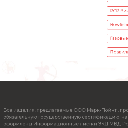
PCP Вин
Bowfish
Газовые
Правила
Все изделия, предлагаемые ООО Марк-Пойнт , п
обязательную государственную сертификацию, на
оформлены Информационные листки ЭКЦ МВД Ро