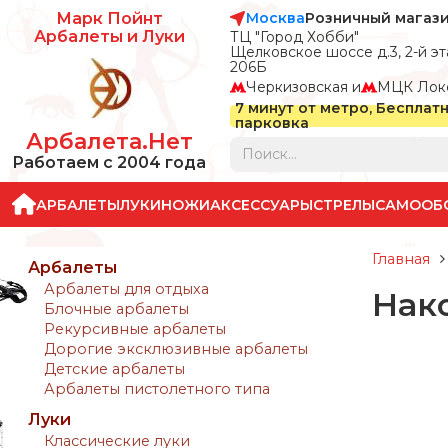
Москва
Розничный магаз
Марк Пойнт
Арбалеты и Луки
ТЦ "Город Хобби"
Щелковское шоссе д.3, 2-й эта
206Б
Черкизовская и
МЦК Лок
7 минут от метро, Бесплат
парковка
Арбалета.Нет
Работаем с 2004 года
АРБАЛЕТЫ
ЛУКИ
НОЖИ
АКСЕССУАРЫ
СТРЕЛЫ
САМООБ
Главная
Арбалеты
Арбалеты для отдыха
Нако
Блочные арбалеты
Рекурсивные арбалеты
Дорогие эксклюзивные арбалеты
Детские арбалеты
Арбалеты пистолетного типа
Луки
Классические луки