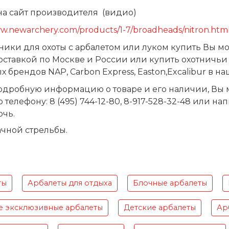
на сайт производителя (видио)
ww.newarchery.com/products/1-7/broadheads/nitron.htm
ики для охоты с арбалетом или луком купить Вы м
оставкой по Москве и России или купить охотничьи
ых брендов
NAP
,
Carbon
Express
,
Easton
,
Excalibur
в на
одробную информацию о товаре и его наличии, Вы м
о телефону: 8 (495) 744-12-80, 8-917-528-32-48 или н
очь.
чной стрельбы.
ты
Арбалеты для отдыха
Блочные арбалеты
е эксклюзивные арбалеты
Детские арбалеты
Ар