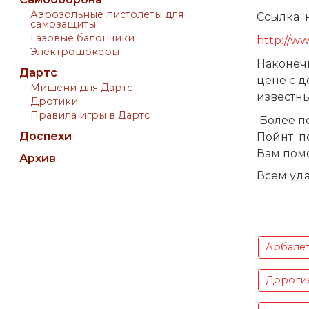
Аэрозольные пистолеты для
Ссылка 
самозащиты
Газовые балончики
http://w
Электрошокеры
Наконечн
Дартс
цене с д
Мишени для Дартс
известн
Дротики
Правила игры в Дартс
Более п
Доспехи
Пойнт
п
Вам пом
Архив
Всем уда
Арбале
Дороги