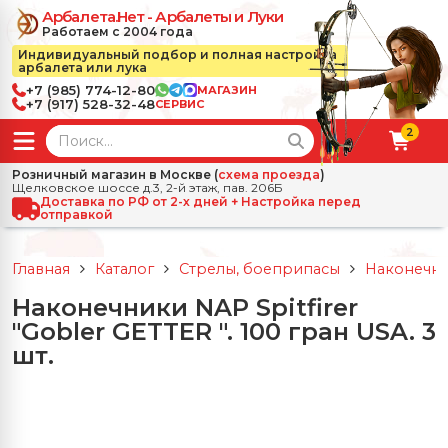
Арбалета.Нет - Арбалеты и Луки
Работаем с 2004 года
Индивидуальный подбор и полная настройка
арбалета или лука
+7 (985) 774-12-80
МАГАЗИН
+7 (917) 528-32-48
СЕРВИС
2
← Назад
✕
Розничный магазин в Москве (
схема проезда
)
Щелковское шоссе д.3, 2-й этаж, пав. 206Б
зад
✕
Арбалеты
Доставка по РФ от 2-х дней + Настройка перед
отправкой
Все Арбалеты
Назад
✕
и
Главная
Каталог
Стрелы, боеприпасы
Наконечни
 Луки
Арбалеты для отдыха
Наконечники NAP Spitfirer
Назад
✕
релы, боеприпасы
"Gobler GETTER ". 100 гран USA. 3
ссические луки
се Стрелы, боеприпасы
Блочные арбалеты
шт.
← Назад
✕
сессуары
чные луки
е Аксессуары
трелы для арбалетов
Рекурсивные арбалеты
Ножи