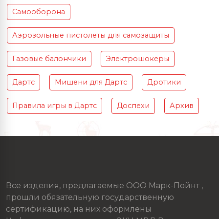
Самооборона
Аэрозольные пистолеты для самозащиты
Газовые балончики
Электрошокеры
Дартс
Мишени для Дартс
Дротики
Правила игры в Дартс
Доспехи
Архив
Все изделия, предлагаемые ООО Марк-Пойнт ,
прошли обязательную государственную
сертификацию, на них оформлены