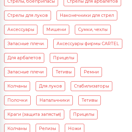
Стрелы, боеприпасы
Стрелы для арбалетов
Стрелы для луков
Наконечники для стрел
Аксессуары
Мишени
Сумки, чехлы
Запасные плечи.
Аксессуары фирмы CARTEL
Для арбалетов
Прицелы
Запасные плечи
Тетивы
Ремни
Колчаны
Для луков
Стабилизаторы
Полочки
Напальчники
Тетивы
Краги (защита запястья)
Прицелы
Колчаны
Релизы
Ножи