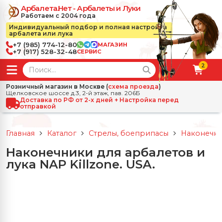
Арбалета.Нет - Арбалеты и Луки
Работаем с 2004 года
Индивидуальный подбор и полная настройка
арбалета или лука
+7 (985) 774-12-80
МАГАЗИН
+7 (917) 528-32-48
СЕРВИС
2
← Назад
✕
Розничный магазин в Москве (
схема проезда
)
Щелковское шоссе д.3, 2-й этаж, пав. 206Б
зад
✕
Арбалеты
Доставка по РФ от 2-х дней + Настройка перед
отправкой
Все Арбалеты
Назад
✕
и
Главная
Каталог
Стрелы, боеприпасы
Наконечни
 Луки
Арбалеты для отдыха
Наконечники для арбалетов и
Назад
✕
релы, боеприпасы
лука NAP Killzone. USA.
ссические луки
се Стрелы, боеприпасы
Блочные арбалеты
← Назад
✕
сессуары
чные луки
е Аксессуары
трелы для арбалетов
Рекурсивные арбалеты
Ножи