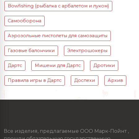
Bowfishing (рыбалка с арбалетом и луком)
Самооборона
Аэрозольные пистолеты для самозащиты
Газовые балончики
Электрошокеры
Дартс
Мишени для Дартс
Дротики
Правила игры в Дартс
Доспехи
Архив
Все изделия, предлагаемые ООО Марк-Пойнт ,
прошли обязательную государственную