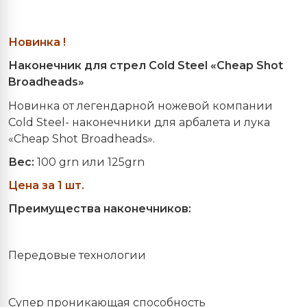
Новинка !
Наконечник
для
стрел
С
old Steel «Cheap Shot
Broadheads»
Новинка от легендарной ножевой компании
Сold Steel- наконечники для арбалета и лука
«Cheap Shot Broadheads».
Вес
:
100 grn
или
125grn
Цена за 1 шт.
Преимущества наконечников:
Передовые технологии
Cупер проникающая способность