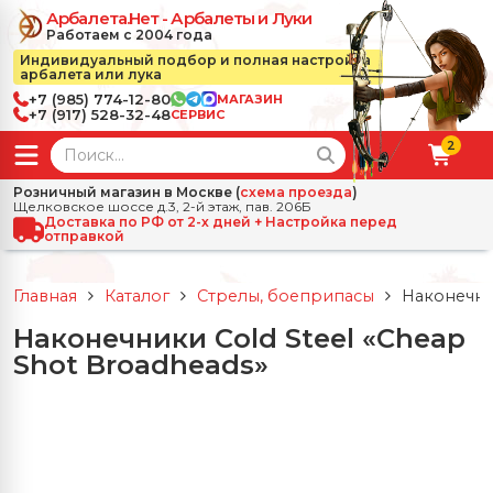
Арбалета.Нет - Арбалеты и Луки
Работаем с 2004 года
Индивидуальный подбор и полная настройка
арбалета или лука
+7 (985) 774-12-80
МАГАЗИН
+7 (917) 528-32-48
СЕРВИС
2
← Назад
✕
Розничный магазин в Москве (
схема проезда
)
Щелковское шоссе д.3, 2-й этаж, пав. 206Б
зад
✕
Арбалеты
Доставка по РФ от 2-х дней + Настройка перед
отправкой
Все Арбалеты
Назад
✕
и
Главная
Каталог
Стрелы, боеприпасы
Наконечник
 Луки
Арбалеты для отдыха
Наконечники Сold Steel «Cheap
Назад
✕
релы, боеприпасы
Shot Broadheads»
ссические луки
се Стрелы, боеприпасы
Блочные арбалеты
← Назад
✕
сессуары
чные луки
е Аксессуары
трелы для арбалетов
Рекурсивные арбалеты
Ножи