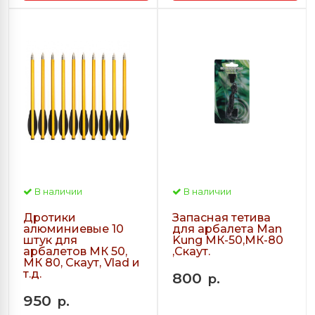
В наличии
В наличии
Дротики
Запасная тетива
алюминиевые 10
для арбалета Man
штук для
Kung МК-50,МК-80
арбалетов МК 50,
,Скаут.
МК 80, Скаут, Vlad и
т.д.
800
р.
950
р.