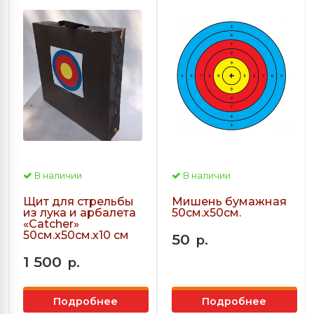
В наличии
В наличии
Щит для стрельбы
Мишень бумажная
из лука и арбалета
50см.х50см.
«Сatcher»
50см.х50см.х10 см
50
р.
1 500
р.
Подробнее
Подробнее