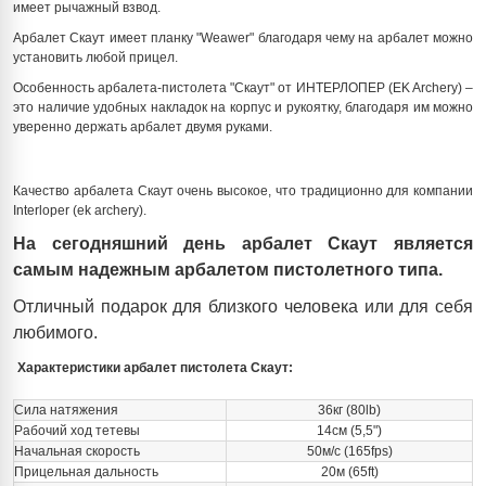
имеет рычажный взвод.
Арбалет Скаут имеет планку "Weawer" благодаря чему на арбалет можно
установить любой прицел.
Особенность арбалета-пистолета "Скаут" от ИНТЕРЛОПЕР (EK Archery) –
это наличие удобных накладок на корпус и рукоятку, благодаря им можно
уверенно держать арбалет двумя руками.
Качество арбалета Скаут очень высокое, что традиционно для компании
Interloper (ek archery).
На сегодняшний день арбалет Скаут является
самым надежным арбалетом пистолетного типа.
Отличный подарок для близкого человека или для себя
любимого.
Характеристики арбалет пистолета Скаут:
Сила натяжения
36кг (80lb)
Рабочий ход тетевы
14см (5,5")
Начальная скорость
50м/с (165fps)
Прицельная дальность
20м (65ft)