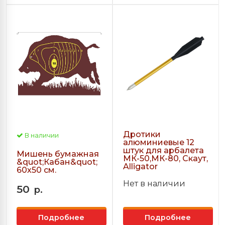
Дротики
В наличии
алюминиевые 12
штук для арбалета
Мишень бумажная
МК-50,МК-80, Скаут,
&quot;Кабан&quot;
Alligator
60х50 см.
Нет в наличии
50
р.
Подробнее
Подробнее