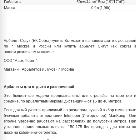
Габариты
50см/44см/15см (19"/17"/6")
Масса
0,9кг(1,9lb)
Арбалет Скаут (EK Cobra) купить Вы можете на нашем сайте с доставкой
по г. Москве и России или купить арбалет Скаут (ek cobra) в
нашем розничном магазине:
ООО "Марк-Пойнт".
Магазин «Арбалетов и Луков» г. Москва
Арбалеты
для
отдыха
и
развлечений
Это бюджетные модели предназначены для стрельбы на короткие и
средние, по арбалетным меркам, дистанции – от 15 до 40 метров.
Если дачный участок приличный по размерам, лучший выбор компактные
блочные арбалеты от компании Interloper (Интерлопер), ManKung . Они
вполне уверенно работают на расстояниях до полусотни метров. При
установке оригинальных плеч на 150-175 lbs пригодны для охоты на
даже на кабанчика-сеголетка.