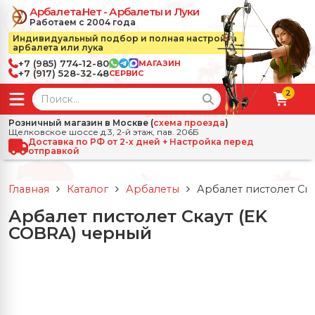
Арбалета.Нет - Арбалеты и Луки
Работаем с 2004 года
Индивидуальный подбор и полная настройка
арбалета или лука
+7 (985) 774-12-80
МАГАЗИН
+7 (917) 528-32-48
СЕРВИС
2
← Назад
✕
Розничный магазин в Москве (
схема проезда
)
Щелковское шоссе д.3, 2-й этаж, пав. 206Б
зад
✕
Арбалеты
Доставка по РФ от 2-х дней + Настройка перед
отправкой
Все Арбалеты
Назад
✕
и
Главная
Каталог
Арбалеты
Арбалет пистолет Ск
 Луки
Арбалеты для отдыха
Арбалет пистолет Скаут (EK
Назад
✕
релы, боеприпасы
COBRA) черный
ссические луки
се Стрелы, боеприпасы
Блочные арбалеты
← Назад
✕
сессуары
чные луки
е Аксессуары
трелы для арбалетов
Рекурсивные арбалеты
Ножи