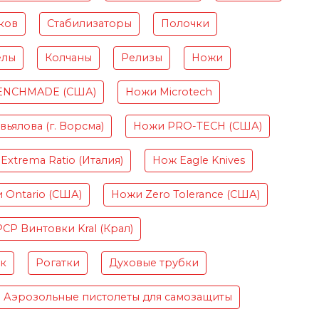
ков
Стабилизаторы
Полочки
елы
Колчаны
Релизы
Ножи
ENCHMADE (США)
Ножи Microtech
ьялова (г. Ворсма)
Ножи PRO-TECH (США)
Extrema Ratio (Италия)
Нож Eagle Knives
 Ontario (США)
Ножи Zero Tolerance (США)
PCP Винтовки Kral (Крал)
ок
Рогатки
Духовые трубки
Аэрозольные пистолеты для самозащиты