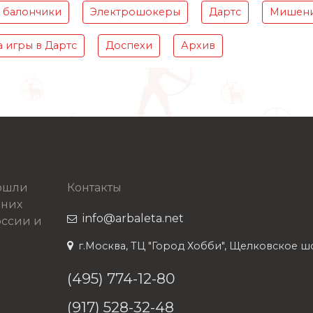
 балончики
Электрошокеры
Дартс
Мишени
 игры в Дартс
Доспехи
Архив
рошли
Контакты
 них
info@arbaleta.net
ссии и
г.Москва, ТЦ "Город Хобби", Щелковское шосс
(495) 774-12-80
(917) 528-32-48