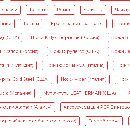
е плечи
Тетивы
Ремни
Колчаны
Для лу
чники
Тетивы
Краги (защита запястья)
Приц
og (США)
Ножи Kizlyar Supreme (Россия)
Ножи B
Кизляр (Россия)
Ножи Spyderco (США)
Ножи Зав
ti (Финляндия)
Ножи фирмы FOX (Италия)
Ножи 
рмы Cold Steel (США)
Ножи Viper (Италия )
Ножи
ela (Испания)
Мультитулы LEATHERMAN (США)
товки Ataman (Атаман)
Аксессуары для PCP Винтов
ing (рыбалка с арбалетом и луком)
Самооборона