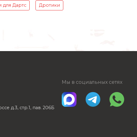
 для Дартс
Дротики
Мы в социальных сетях
е д.3, стр.1, пав. 206Б