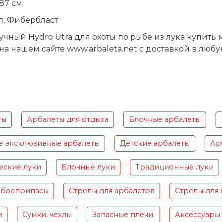
87 см.
л: Фибербласт
учный Hydro Utra для охоты по рыбе из лука купит
 на нашем сайте www.arbaleta.net с доставкой в любу
ты
Арбалеты для отдыха
Блочные арбалеты
е эксклюзивные арбалеты
Детские арбалеты
Ар
еские луки
Блочные луки
Традиционные луки
 боеприпасы
Стрелы для арбалетов
Стрелы для 
и
Сумки, чехлы
Запасные плечи.
Аксессуары