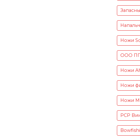
Запасны
Напаль
Ножи S
ООО ПП 
Ножи Ah
Ножи фи
Ножи Mu
PCP Вин
Bowfish