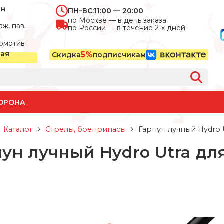
ин
ПН–ВС:
11:00 — 20:00
по Москве — в день заказа
ж, пав.
по России — в течение 2-х дней
омотив
ная
5%
Скидка
подписчикам
ОРОНА
Каталог
Стрелы, боеприпасы
Гарпун лучный Hydro U
ун лучный Hydro Utra для