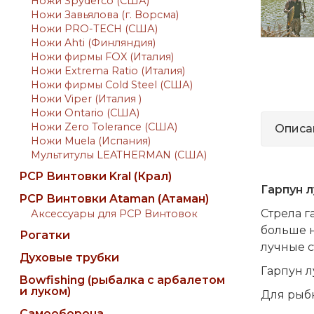
Ножи Spyderco (США)
Ножи Завьялова (г. Ворсма)
Ножи PRO-TECH (США)
Ножи Ahti (Финляндия)
Ножи фирмы FOX (Италия)
Ножи Extrema Ratio (Италия)
Ножи фирмы Cold Steel (США)
Ножи Viper (Италия )
Ножи Ontario (США)
Ножи Zero Tolerance (США)
Описа
Ножи Muela (Испания)
Мультитулы LEATHERMAN (США)
PCP Винтовки Kral (Крал)
Гарпун 
PCP Винтовки Ataman (Атаман)
Стрела г
Аксессуары для PCP Винтовок
больше н
Рогатки
лучные с
Духовые трубки
Гарпун л
Bowfishing (рыбалка с арбалетом
и луком)
Для рыбн
Самооборона