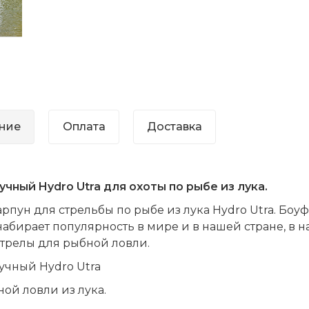
ние
Оплата
Доставка
лучный Hydro
Utra
для охоты по рыбе из лука.
арпун для стрельбы по рыбе из лука
Hydro
Utra
. Боу
абирает популярность в мире и в нашей стране, в 
трелы для рыбной ловли.
учный Hydro Utra
ой ловли из лука.