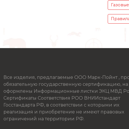
Газовые
Правила
Все изделия, предлагаемые ООО Марк-Пойнт , п
обязательную государственную сертификацию, на
оформлены Информационные листки ЭКЦ МВД Ро
Сертификаты Соответствия РОО ВНИИстандарт
Госстандарта РФ, в соответствии с которыми их
реализация и приобретение не имеют правовых
ограничений на территории РФ.