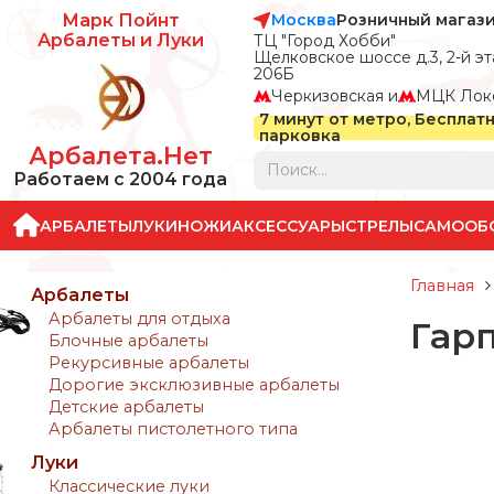
Москва
Розничный магаз
Марк Пойнт
Арбалеты и Луки
ТЦ "Город Хобби"
Щелковское шоссе д.3, 2-й эта
206Б
Черкизовская и
МЦК Лок
7 минут от метро, Бесплат
парковка
Арбалета.Нет
Работаем с 2004 года
АРБАЛЕТЫ
ЛУКИ
НОЖИ
АКСЕССУАРЫ
СТРЕЛЫ
САМООБ
Главная
Арбалеты
Арбалеты для отдыха
Гарп
Блочные арбалеты
Рекурсивные арбалеты
Дорогие эксклюзивные арбалеты
Детские арбалеты
Арбалеты пистолетного типа
Луки
Классические луки