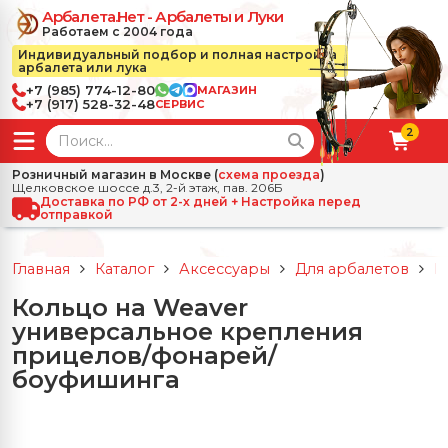
Арбалета.Нет - Арбалеты и Луки
Работаем с 2004 года
Индивидуальный подбор и полная настройка
арбалета или лука
+7 (985) 774-12-80
МАГАЗИН
+7 (917) 528-32-48
СЕРВИС
2
← Назад
✕
Розничный магазин в Москве (
схема проезда
)
Щелковское шоссе д.3, 2-й этаж, пав. 206Б
зад
✕
Арбалеты
Доставка по РФ от 2-х дней + Настройка перед
отправкой
Все Арбалеты
Назад
✕
и
Главная
Каталог
Аксессуары
Для арбалетов
П
 Луки
Арбалеты для отдыха
Кольцо на Weaver
Назад
✕
релы, боеприпасы
универсальное крепления
ссические луки
се Стрелы, боеприпасы
Блочные арбалеты
прицелов/фонарей/
← Назад
✕
сессуары
боуфишинга
чные луки
е Аксессуары
трелы для арбалетов
Рекурсивные арбалеты
Ножи