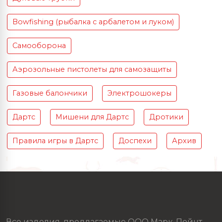
Bowfishing (рыбалка с арбалетом и луком)
Самооборона
Аэрозольные пистолеты для самозащиты
Газовые балончики
Электрошокеры
Дартс
Мишени для Дартс
Дротики
Правила игры в Дартс
Доспехи
Архив
Все изделия, предлагаемые ООО Марк-Пойнт ,