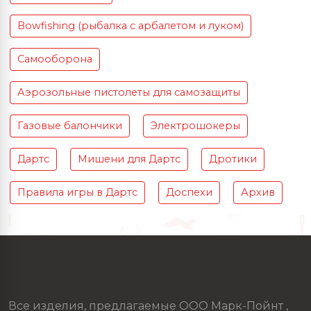
Bowfishing (рыбалка с арбалетом и луком)
Самооборона
Аэрозольные пистолеты для самозащиты
Газовые балончики
Электрошокеры
Дартс
Мишени для Дартс
Дротики
Правила игры в Дартс
Доспехи
Архив
Все изделия, предлагаемые ООО Марк-Пойнт ,