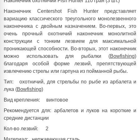
Наконечник охотничий Fish Hunter 110 гран (3 шт.)
Наконечник Centershot Fish Hunter представляет
вариацию классического треугольного монолезвенного
наконечника с двойным назначением. Во-первых, это
очень прочный охотничий наконечник монолитной
конструкции с тонким лезвием для максимальной
проникающей способности. Во-вторых, этот наконечник
можно использовать для рыбалки (
Bowfishing
)
благодаря особой форме лезвий, препятствующей
извлечению стрелы или гарпуна из пойманной рыбы.
Тип:
охотничий, для стрельбы по рыбе из арбалета и
лука (
Bowfishing
)
Вид крепления:
винтовое
Рекомендуется для: арбалетов и луков на короткие и
средние дистанции
Кол-во лезвий:
2
Материал:
нержавеющая сталь