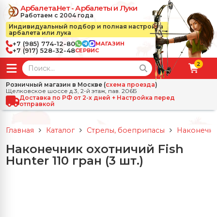
Арбалета.Нет - Арбалеты и Луки
Работаем с 2004 года
Индивидуальный подбор и полная настройка
арбалета или лука
+7 (985) 774-12-80
МАГАЗИН
+7 (917) 528-32-48
СЕРВИС
2
← Назад
✕
Розничный магазин в Москве (
схема проезда
)
Щелковское шоссе д.3, 2-й этаж, пав. 206Б
зад
✕
Арбалеты
Доставка по РФ от 2-х дней + Настройка перед
отправкой
Все Арбалеты
Назад
✕
и
Главная
Каталог
Стрелы, боеприпасы
Наконечни
 Луки
Арбалеты для отдыха
Наконечник охотничий Fish
Назад
✕
релы, боеприпасы
Hunter 110 гран (3 шт.)
ссические луки
се Стрелы, боеприпасы
Блочные арбалеты
← Назад
✕
сессуары
чные луки
е Аксессуары
трелы для арбалетов
Рекурсивные арбалеты
Ножи