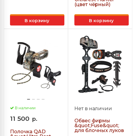
(цвет чёрный)
В корзину
В корзину
В наличии
Нет в наличии
11 500
р.
Обвес фирмы
&quot;Fuse&quot;
для блочных луков
Полочка QAD