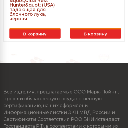
&quot;Ultra Rest
Hunter&quot; (USA)
падающая для
блочного лука,
чёрная
В корзину
В корзину
Все изделия, предлагаемые ООО Марк-Пойнт ,
прошли обязательную государственную
сертификацию, на них оформлены
Информационные листки ЭКЦ МВД России и
Сертификаты Соответствия РОО ВНИИстандарт
Госстандарта РФ, в соответствии с которыми их