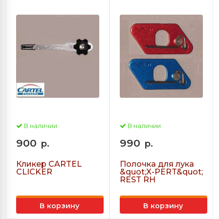
В наличии
В наличии
900
990
р.
р.
Кликер CARTEL
Полочка для лука
CLICKER
&quot;X-PERT&quot;
REST RH
В корзину
В корзину