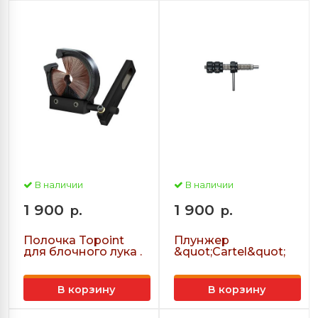
В наличии
В наличии
1 900
1 900
р.
р.
Полочка Topoint
Плунжер
для блочного лука .
&quot;Cartel&quot;
В корзину
В корзину