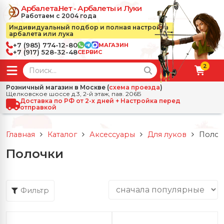
Арбалета.Нет - Арбалеты и Луки
Работаем с 2004 года
Индивидуальный подбор и полная настройка
арбалета или лука
+7 (985) 774-12-80
МАГАЗИН
+7 (917) 528-32-48
СЕРВИС
2
← Назад
✕
Розничный магазин в Москве (
схема проезда
)
Щелковское шоссе д.3, 2-й этаж, пав. 206Б
зад
✕
Арбалеты
Доставка по РФ от 2-х дней + Настройка перед
отправкой
Все Арбалеты
Назад
✕
и
Главная
Каталог
Аксессуары
Для луков
Полоч
 Луки
Арбалеты для отдыха
Полочки
Назад
✕
релы, боеприпасы
ссические луки
се Стрелы, боеприпасы
Блочные арбалеты
← Назад
✕
сессуары
Фильтр
чные луки
е Аксессуары
трелы для арбалетов
Рекурсивные арбалеты
Ножи