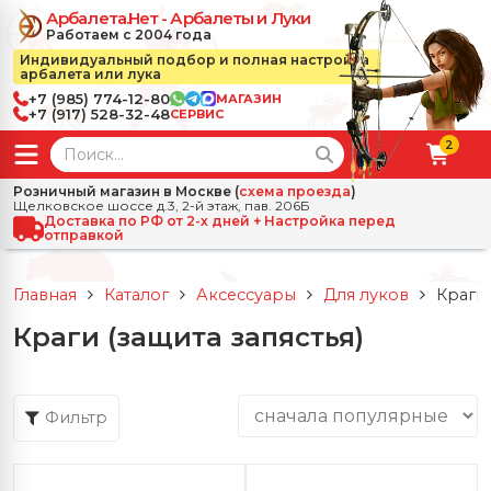
Арбалета.Нет - Арбалеты и Луки
Работаем с 2004 года
Индивидуальный подбор и полная настройка
арбалета или лука
+7 (985) 774-12-80
МАГАЗИН
+7 (917) 528-32-48
СЕРВИС
2
← Назад
✕
Розничный магазин в Москве (
схема проезда
)
Щелковское шоссе д.3, 2-й этаж, пав. 206Б
зад
✕
Арбалеты
Доставка по РФ от 2-х дней + Настройка перед
отправкой
Все Арбалеты
Назад
✕
и
Главная
Каталог
Аксессуары
Для луков
Краги 
 Луки
Арбалеты для отдыха
Краги (защита запястья)
Назад
✕
релы, боеприпасы
ссические луки
се Стрелы, боеприпасы
Блочные арбалеты
← Назад
✕
сессуары
Фильтр
чные луки
е Аксессуары
трелы для арбалетов
Рекурсивные арбалеты
Ножи