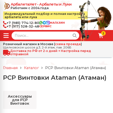
Арбалета.Нет - Арбалеты и Луки
Работаем с 2004 года
Индивидуальный подбор и полная настройка
арбалета или лука
+7 (985) 774-12-80
МАГАЗИН
+7 (917) 528-32-48
СЕРВИС
2
← Назад
✕
Розничный магазин в Москве (
схема проезда
)
Щелковское шоссе д.3, 2-й этаж, пав. 206Б
зад
✕
Арбалеты
Доставка по РФ от 2-х дней + Настройка перед
отправкой
Все Арбалеты
Назад
✕
и
Главная
Каталог
PCP Винтовки Ataman (Атаман)
 Луки
Арбалеты для отдыха
PCP Винтовки Ataman (Атаман)
Назад
✕
релы, боеприпасы
ссические луки
се Стрелы, боеприпасы
Блочные арбалеты
← Назад
✕
сессуары
Аксессуары
для PCP
чные луки
е Аксессуары
трелы для арбалетов
Рекурсивные арбалеты
Ножи
Винтовок