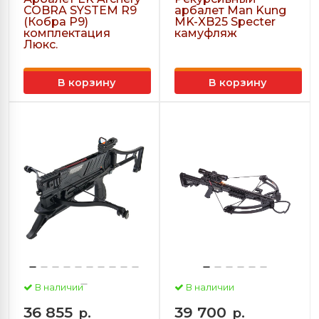
COBRA SYSTEM R9
арбалет Man Kung
(Кобра Р9)
MK-XB25 Specter
комплектация
камуфляж
Люкс.
В корзину
В корзину
В наличии
В наличии
36 855
39 700
р.
р.