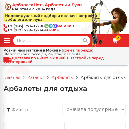
Арбалета.Нет - Арбалеты и Луки
Работаем с 2004 года
Индивидуальный подбор и полная настройка
арбалета или лука
+7 (985) 774-12-80
МАГАЗИН
+7 (917) 528-32-48
СЕРВИС
2
← Назад
✕
Розничный магазин в Москве (
схема проезда
)
Щелковское шоссе д.3, 2-й этаж, пав. 206Б
зад
✕
Арбалеты
Доставка по РФ от 2-х дней + Настройка перед
отправкой
Все Арбалеты
Назад
✕
и
Главная
Каталог
Арбалеты
Арбалеты для отдыха
 Луки
Арбалеты для отдыха
Арбалеты для отдыха
Назад
✕
релы, боеприпасы
ссические луки
се Стрелы, боеприпасы
Блочные арбалеты
← Назад
✕
сессуары
Фильтр
чные луки
е Аксессуары
трелы для арбалетов
Рекурсивные арбалеты
Ножи