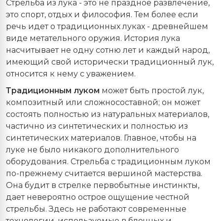
Стрельба из лука - это не праздное развлечение,
это спорт, отдых и философия. Тем более если
речь идет о традиционных луках - древнейшем
виде метательного оружия. История лука
насчитывает не одну сотню лет и каждый народ,
имеющий свой исторически традиционный лук,
относится к нему с уважением.
Традиционным луком
может быть простой лук,
композитный или сложносоставной; он может
состоять полностью из натуральных материалов,
частично из синтетических и полностью из
синтетических материалов. Главное, чтобы на
луке не было никакого дополнительного
оборудования. Стрельба с традиционным луком
по-прежнему считается вершиной мастерства.
Она будит в стрелке первобытные инстинкты,
дает невероятно острое ощущение честной
стрельбы. Здесь не работают современные
технологии, используемые в блочных и