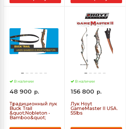
В наличии
В наличии
48 900
156 800
р.
р.
Традиционный лук
Лук Hoyt
Buck Trail
GameMaster II USA.
&quot;Nobleton -
55lbs
Bamboo&quot;