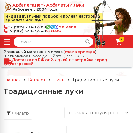
Арбалета.Нет - Арбалеты и Луки
Работаем с 2004 года
Индивидуальный подбор и полная настройка
арбалета или лука
+7 (985) 774-12-80
МАГАЗИН
+7 (917) 528-32-48
СЕРВИС
2
← Назад
✕
Розничный магазин в Москве (
схема проезда
)
Щелковское шоссе д.3, 2-й этаж, пав. 206Б
зад
✕
Арбалеты
Доставка по РФ от 2-х дней + Настройка перед
отправкой
Все Арбалеты
Назад
✕
и
Главная
Каталог
Луки
Традиционные луки
 Луки
Арбалеты для отдыха
Традиционные луки
Назад
✕
релы, боеприпасы
ссические луки
се Стрелы, боеприпасы
Блочные арбалеты
← Назад
✕
сессуары
Фильтр
чные луки
е Аксессуары
трелы для арбалетов
Рекурсивные арбалеты
Ножи