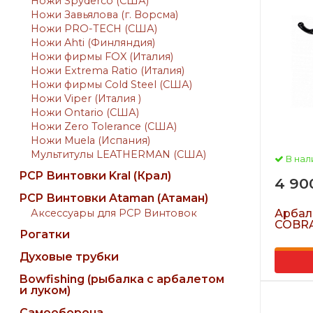
Ножи Spyderco (США)
Ножи Завьялова (г. Ворсма)
Ножи PRO-TECH (США)
Ножи Ahti (Финляндия)
Ножи фирмы FOX (Италия)
Ножи Extrema Ratio (Италия)
Ножи фирмы Cold Steel (США)
Ножи Viper (Италия )
Ножи Ontario (США)
Ножи Zero Tolerance (США)
Ножи Muela (Испания)
Мультитулы LEATHERMAN (США)
В нал
PCP Винтовки Kral (Крал)
4 90
PCP Винтовки Ataman (Атаман)
Аксессуары для PCP Винтовок
Арбале
COBRA
Рогатки
Духовые трубки
Bowfishing (рыбалка с арбалетом
и луком)
Самооборона