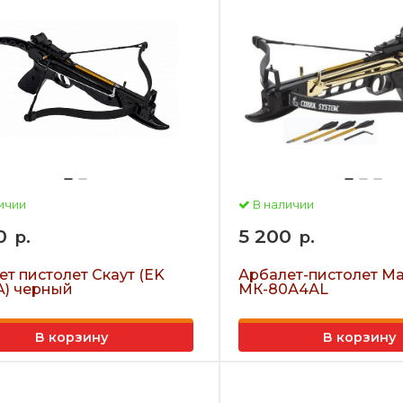
ичии
В наличии
0
5 200
р.
р.
т пистолет Скаут (EK
Арбалет-пистолет M
) черный
МК-80А4АL
В корзину
В корзину