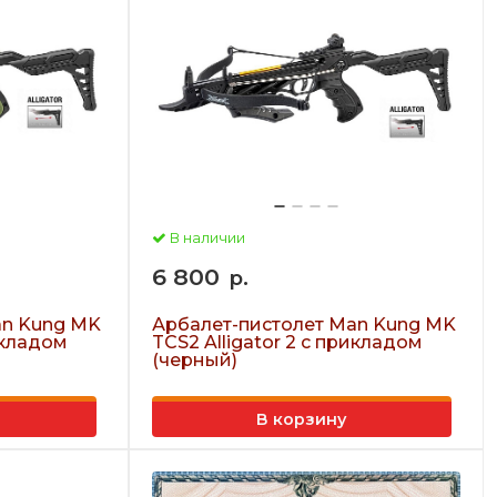
В наличии
6 800
р.
an Kung MK
Арбалет-пистолет Man Kung MK
икладом
TCS2 Alligator 2 с прикладом
(черный)
В корзину