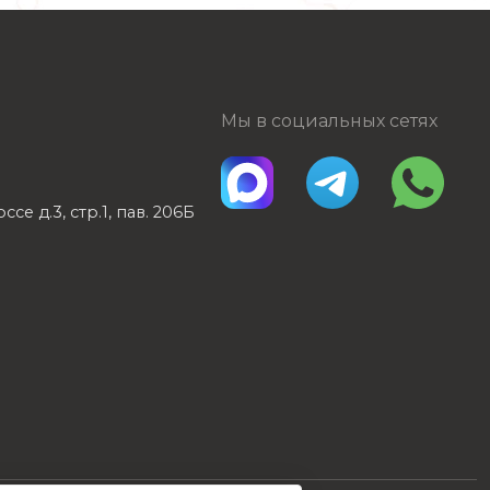
Мы в социальных сетях
е д.3, стр.1, пав. 206Б