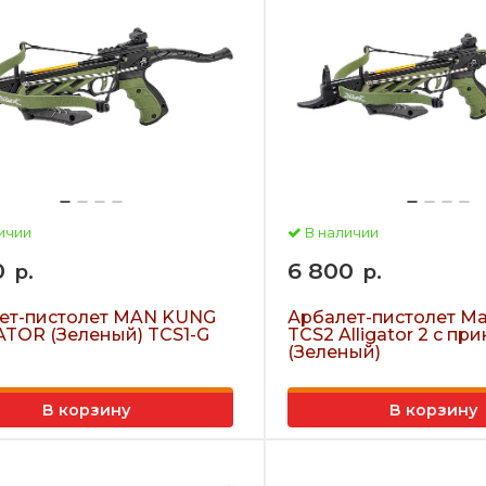
ичии
В наличии
0
6 800
р.
р.
ет-пистолет MAN KUNG
Арбалет-пистолет M
ATOR (Зеленый) TCS1-G
TCS2 Alligator 2 с пр
(Зеленый)
В корзину
В корзину