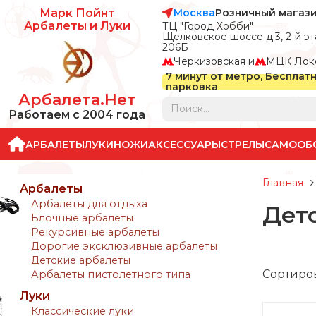
Москва
Розничный магаз
Марк Пойнт
Арбалеты и Луки
ТЦ "Город Хобби"
Щелковское шоссе д.3, 2-й эта
206Б
Черкизовская и
МЦК Лок
7 минут от метро, Бесплат
парковка
Арбалета.Нет
Работаем с 2004 года
АРБАЛЕТЫ
ЛУКИ
НОЖИ
АКСЕССУАРЫ
СТРЕЛЫ
САМООБ
Главная
Арбалеты
Арбалеты для отдыха
Дет
Блочные арбалеты
Рекурсивные арбалеты
Дорогие эксклюзивные арбалеты
Детские арбалеты
Сортиро
Арбалеты пистолетного типа
Луки
Классические луки