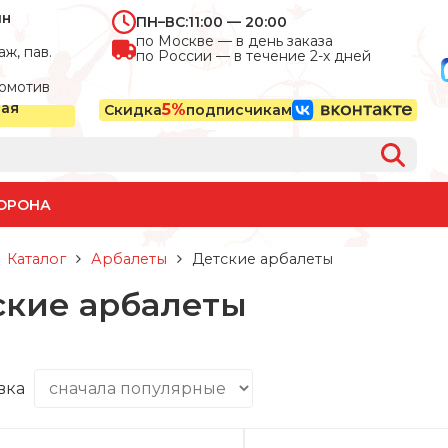
ин
ПН–ВС:
11:00 — 20:00
по Москве — в день заказа
ж, пав.
по России — в течение 2-х дней
омотив
ная
5%
Скидка
подписчикам
ОРОНА
Каталог
Арбалеты
Детские арбалеты
ские арбалеты
вка