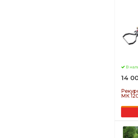
В нал
14 0
Рекур
МК 12