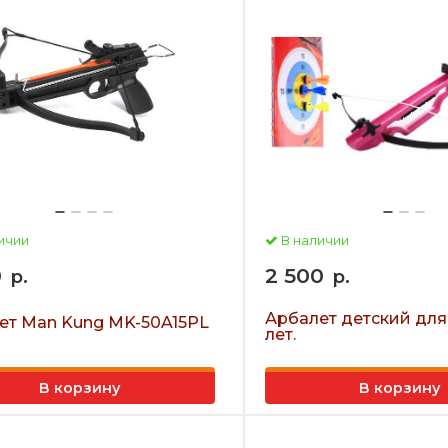
ичии
В наличии
0
2 500
р.
р.
Арбалет детский для
ет Man Kung MK-50A15PL
лет.
В корзину
В корзину