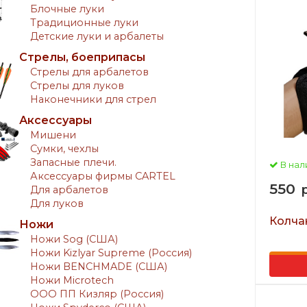
Блочные луки
Традиционные луки
Детские луки и арбалеты
Стрелы, боеприпасы
Стрелы для арбалетов
Стрелы для луков
Наконечники для стрел
Аксессуары
Мишени
Сумки, чехлы
Запасные плечи.
В нал
Аксессуары фирмы CARTEL
550
р
Для арбалетов
Для луков
Колчан
Ножи
Ножи Sog (США)
Ножи Kizlyar Supreme (Россия)
Ножи BENCHMADE (США)
Ножи Microtech
ООО ПП Кизляр (Россия)