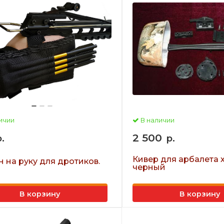
ичии
В наличии
2 500
.
р.
Кивер для арбалета 
 на руку для дротиков.
черный
В корзину
В корзину