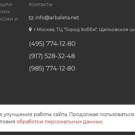
рошли
Контакты
 них
info@arbaleta.net
ссии и
г.Москва, ТЦ "Город Хобби", Щелковское шосс
(495) 774-12-80
(917) 528-32-48
(985) 774-12-80
я улучшения работы сайта. Продолжая пользоваться
Политика конфиденциальности
словия
обработки персональных данных
.