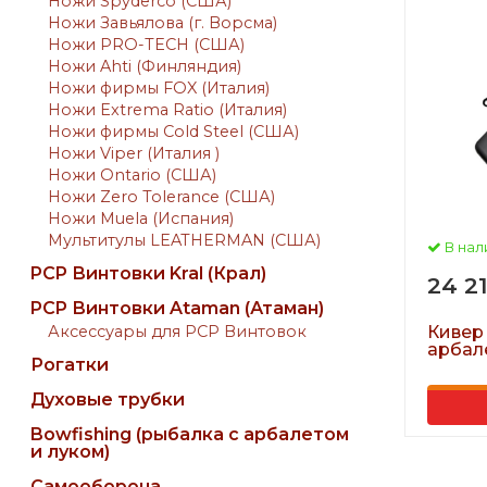
Ножи Spyderco (США)
Ножи Завьялова (г. Ворсма)
Ножи PRO-TECH (США)
Ножи Ahti (Финляндия)
Ножи фирмы FOX (Италия)
Ножи Extrema Ratio (Италия)
Ножи фирмы Cold Steel (США)
Ножи Viper (Италия )
Ножи Ontario (США)
Ножи Zero Tolerance (США)
Ножи Muela (Испания)
Мультитулы LEATHERMAN (США)
В нал
PCP Винтовки Kral (Крал)
24 2
PCP Винтовки Ataman (Атаман)
Аксессуары для PCP Винтовок
Кивер 
арбале
Рогатки
Духовые трубки
Bowfishing (рыбалка с арбалетом
и луком)
Самооборона