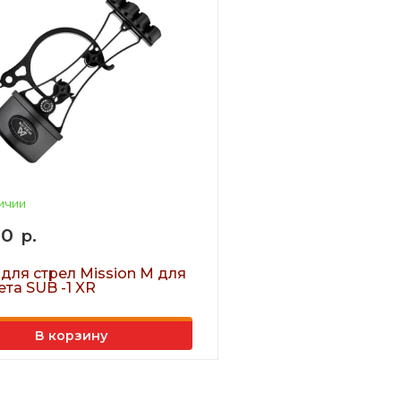
ичии
10
р.
для стрел Mission M для
та SUB -1 XR
В корзину