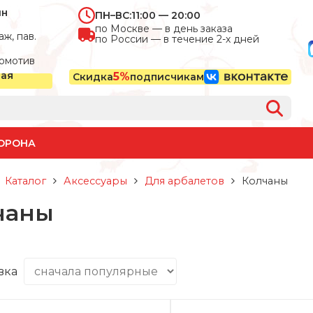
ин
ПН–ВС:
11:00 — 20:00
по Москве — в день заказа
ж, пав.
по России — в течение 2-х дней
омотив
ная
5%
Скидка
подписчикам
ОРОНА
Каталог
Аксессуары
Для арбалетов
Колчаны
чаны
вка