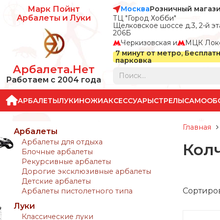
Москва
Розничный магаз
Марк Пойнт
Арбалеты и Луки
ТЦ "Город Хобби"
Щелковское шоссе д.3, 2-й эта
206Б
Черкизовская и
МЦК Лок
7 минут от метро, Бесплат
парковка
Арбалета.Нет
Работаем с 2004 года
АРБАЛЕТЫ
ЛУКИ
НОЖИ
АКСЕССУАРЫ
СТРЕЛЫ
САМООБ
Главная
Арбалеты
Арбалеты для отдыха
Кол
Блочные арбалеты
Рекурсивные арбалеты
Дорогие эксклюзивные арбалеты
Детские арбалеты
Сортиро
Арбалеты пистолетного типа
Луки
Классические луки