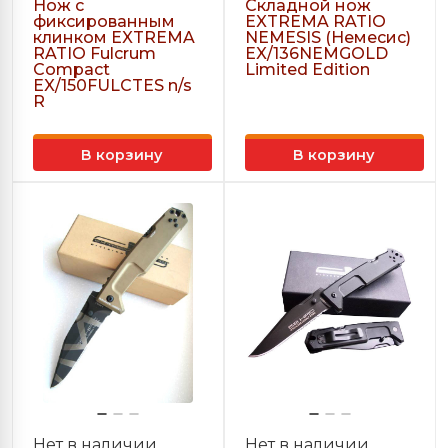
Нож с
Складной нож
фиксированным
EXTREMA RATIO
клинком EXTREMA
NEMESIS (Немесис)
RATIO Fulcrum
EX/136NEMGOLD
Compact
Limited Edition
EX/150FULCTES n/s
R
В корзину
В корзину
Нет в наличии
Нет в наличии