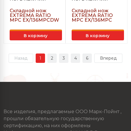
Складной нож
Складной нож
EXTREMA RATIO
EXTREMA RATIO
MPC EX/136MPCDW
MPC EX/136MPC
В корзину
В корзину
Назад
1
2
3
4
6
Вперед
Все изделия, предлагаемые ООО Марк-Пойнт ,
прошли обязательную государственную
сертификацию, на них оформлены