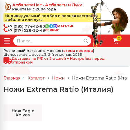
Арбалета.Нет - Арбалеты и Луки
Работаем с 2004 года
Индивидуальный подбор и полная настройка
арбалета или лука
+7 (985) 774-12-80
МАГАЗИН
+7 (917) 528-32-48
СЕРВИС
2
← Назад
✕
Розничный магазин в Москве (
схема проезда
)
Щелковское шоссе д.3, 2-й этаж, пав. 206Б
зад
✕
Арбалеты
Доставка по РФ от 2-х дней + Настройка перед
отправкой
Все Арбалеты
Назад
✕
и
Главная
Каталог
Ножи
Ножи Extrema Ratio (Итал
 Луки
Арбалеты для отдыха
Ножи Extrema Ratio (Италия)
Назад
✕
релы, боеприпасы
ссические луки
се Стрелы, боеприпасы
Блочные арбалеты
← Назад
✕
сессуары
Нож Eagle
Knives
чные луки
е Аксессуары
трелы для арбалетов
Рекурсивные арбалеты
Ножи