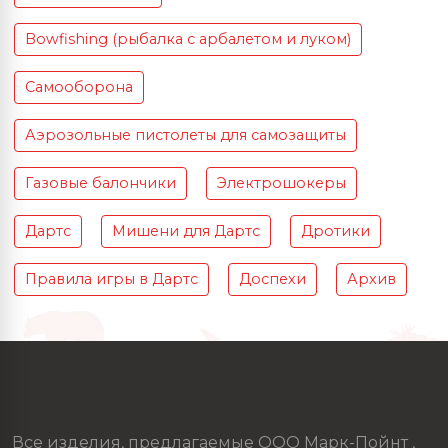
Bowfishing (рыбалка с арбалетом и луком)
Самооборона
Аэрозольные пистолеты для самозащиты
Газовые балончики
Электрошокеры
Дартс
Мишени для Дартс
Дротики
Правила игры в Дартс
Доспехи
Архив
Все изделия, предлагаемые ООО Марк-Пойнт ,