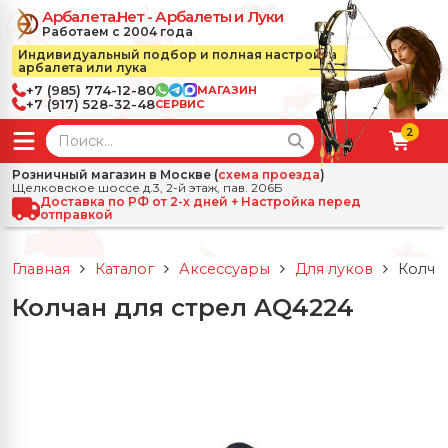
Арбалета.Нет - Арбалеты и Луки
Работаем с 2004 года
Индивидуальный подбор и полная настройка
арбалета или лука
+7 (985) 774-12-80
МАГАЗИН
+7 (917) 528-32-48
СЕРВИС
2
← Назад
✕
Розничный магазин в Москве (
схема проезда
)
Щелковское шоссе д.3, 2-й этаж, пав. 206Б
зад
✕
Арбалеты
Доставка по РФ от 2-х дней + Настройка перед
отправкой
Все Арбалеты
Назад
✕
и
Главная
Каталог
Аксессуары
Для луков
Колча
 Луки
Арбалеты для отдыха
Колчан для стрел AQ4224
Назад
✕
релы, боеприпасы
ссические луки
се Стрелы, боеприпасы
Блочные арбалеты
← Назад
✕
сессуары
чные луки
е Аксессуары
трелы для арбалетов
Рекурсивные арбалеты
Ножи