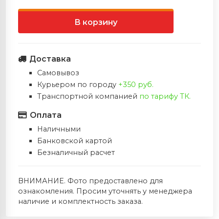
Запасные плечи
Стабилизаторы
и
Ножи Ahti (Финляндия)
Электрошокеры
В корзину
Тетивы
Полочки
 игры в Дартс
Ножи фирмы FOX (Италия)
Доставка
Ремни
Напальчники
›
Ножи Extrema Ratio (Италия)
Самовывоз
Курьером по городу
+350 руб.
Колчаны
Тетивы
Ножи фирмы Cold Steel (США)
← Назад
Транспортной компанией
по тарифу ТК.
Краги (защита запясть
Ножи Viper (Италия )
Ножи Extre
Оплата
(Италия)
Наличными
Прицелы
Ножи Ontario (США)
Банковской картой
Все Ножи E
Безналичный расчет
(Италия)
Колчаны
Ножи Zero Tolerance (США)
Нож Eagle K
ВНИМАНИЕ. Фото предоставлено для
Релизы
Ножи Muela (Испания)
ознакомления. Просим уточнять у менеджера
наличие и комплектность заказа.
Мультитулы LEATHERMAN (США)