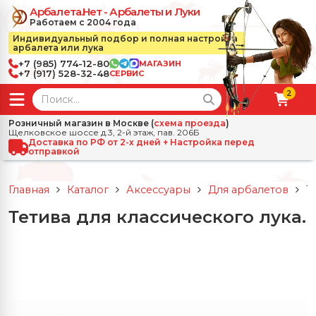
Арбалета.Нет - Арбалеты и Луки
Работаем с 2004 года
Индивидуальный подбор и полная настройка
арбалета или лука
+7 (985) 774-12-80
МАГАЗИН
+7 (917) 528-32-48
СЕРВИС
2
← Назад
✕
Розничный магазин в Москве (
схема проезда
)
Щелковское шоссе д.3, 2-й этаж, пав. 206Б
зад
✕
Арбалеты
Доставка по РФ от 2-х дней + Настройка перед
отправкой
Все Арбалеты
Назад
✕
и
Главная
Каталог
Аксессуары
Для арбалетов
Т
 Луки
Арбалеты для отдыха
Тетива для классического лука.
Назад
✕
релы, боеприпасы
ссические луки
се Стрелы, боеприпасы
Блочные арбалеты
← Назад
✕
сессуары
чные луки
е Аксессуары
трелы для арбалетов
Рекурсивные арбалеты
Ножи