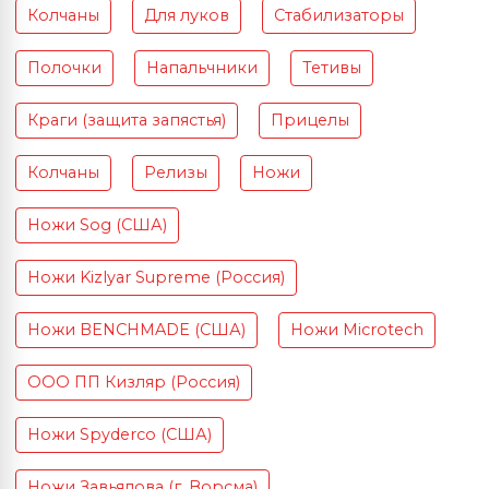
Колчаны
Для луков
Стабилизаторы
Полочки
Напальчники
Тетивы
Краги (защита запястья)
Прицелы
Колчаны
Релизы
Ножи
Ножи Sog (США)
Ножи Kizlyar Supreme (Россия)
Ножи BENCHMADE (США)
Ножи Microtech
ООО ПП Кизляр (Россия)
Ножи Spyderco (США)
Ножи Завьялова (г. Ворсма)