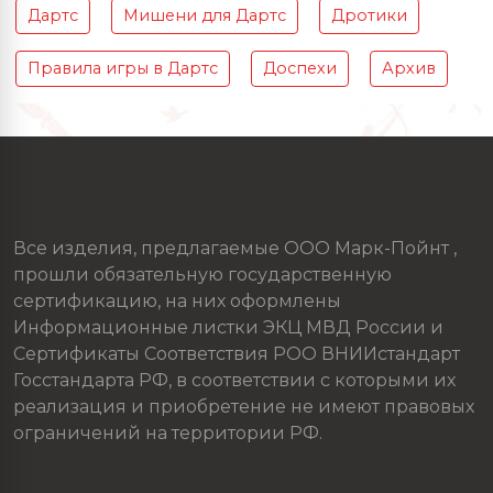
Дартс
Мишени для Дартс
Дротики
Правила игры в Дартс
Доспехи
Архив
Все изделия, предлагаемые ООО Марк-Пойнт ,
прошли обязательную государственную
сертификацию, на них оформлены
Информационные листки ЭКЦ МВД России и
Сертификаты Соответствия РОО ВНИИстандарт
Госстандарта РФ, в соответствии с которыми их
реализация и приобретение не имеют правовых
ограничений на территории РФ.