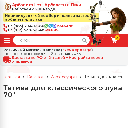
Арбалета.Нет - Арбалеты и Луки
Работаем с 2004 года
Индивидуальный подбор и полная настройка
арбалета или лука
+7 (985) 774-12-80
МАГАЗИН
+7 (917) 528-32-48
СЕРВИС
2
← Назад
✕
Розничный магазин в Москве (
схема проезда
)
Щелковское шоссе д.3, 2-й этаж, пав. 206Б
зад
✕
Арбалеты
Доставка по РФ от 2-х дней + Настройка перед
отправкой
Все Арбалеты
Назад
✕
и
Главная
Каталог
Аксессуары
Тетива для классиче
 Луки
Арбалеты для отдыха
Тетива для классического лука
Назад
✕
релы, боеприпасы
70"
ссические луки
се Стрелы, боеприпасы
Блочные арбалеты
← Назад
✕
сессуары
чные луки
е Аксессуары
трелы для арбалетов
Рекурсивные арбалеты
Ножи