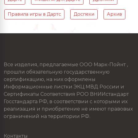
Правила игры в Дартс
Доспехи
Архив
Все изделия, предлагаемые ООО Марк-Пойнт ,
прошли обязательную государственную
сертификацию, на них оформлены
Информационные листки ЭКЦ МВД России и
Сертификаты Соответствия РОО ВНИИстандарт
Госстандарта РФ, в соответствии с которыми их
реализация и приобретение не имеют правовых
ограничений на территории РФ.
Контакты