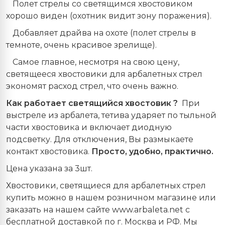
.
Полет стрелы со светящимся хвостовиком
хорошо виден (охотник видит зону поражения).
.
Добавляет драйва на охоте (полет стрелы в
темноте, очень красивое зрелище).
.
Самое главное, несмотря на свою цену,
светящееся хвостовики для арбалетных стрел
экономят расход стрел, что очень важно.
Как работает светящийся хвостовик ?
При
выстреле из арбалета, тетива ударяет по тыльной
части хвостовика и включает диодную
подсветку. Для отключения, Вы размыкаете
контакт хвостовика.
Просто, удобно, практично.
Цена указана за 3шт.
Хвостовики, светящиеся для арбалетных стрел
купить можно в нашем розничном магазине или
заказать на нашем сайте www.arbaleta.net с
бесплатной доставкой по г. Москва и РФ. Мы