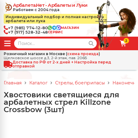
Арбалета.Нет - Арбалеты и Луки
Работаем с 2004 года
Индивидуальный подбор и полная настройка
арбалета или лука
+7 (985) 774-12-80
МАГАЗИН
+7 (917) 528-32-48
СЕРВИС
2
← Назад
✕
Розничный магазин в Москве (
схема проезда
)
Щелковское шоссе д.3, 2-й этаж, пав. 206Б
зад
✕
Арбалеты
Доставка по РФ от 2-х дней + Настройка перед
отправкой
Все Арбалеты
Назад
✕
и
Главная
Каталог
Стрелы, боеприпасы
Наконечни
 Луки
Арбалеты для отдыха
Хвостовики светящиеся для
Назад
✕
релы, боеприпасы
арбалетных стрел Killzone
ссические луки
се Стрелы, боеприпасы
Блочные арбалеты
Crossbow (3шт)
← Назад
✕
сессуары
чные луки
е Аксессуары
трелы для арбалетов
Рекурсивные арбалеты
Ножи